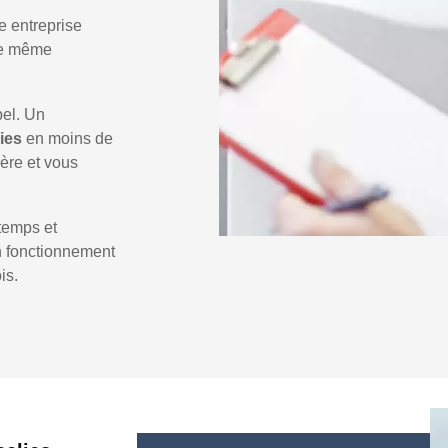
e entreprise
 le même
pel. Un
lies
en moins de
ière et vous
temps et
un fonctionnement
is.