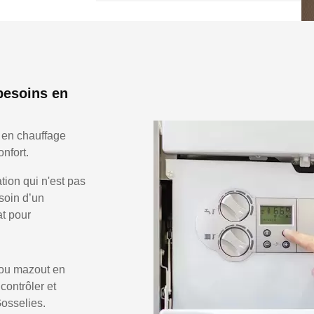
besoins en
 en chauffage
nfort.
ion qui n'est pas
soin d’un
at pour
 ou mazout en
 contrôler et
Gosselies.