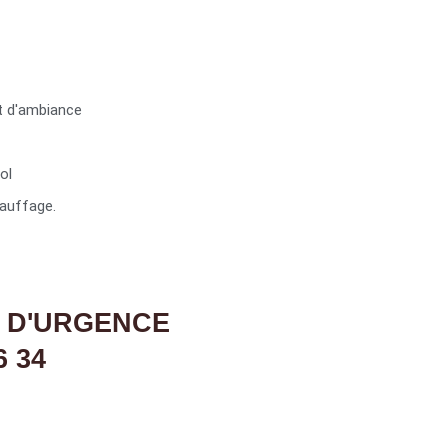
t d'ambiance
ol
auffage.
 D'URGENCE
6 34