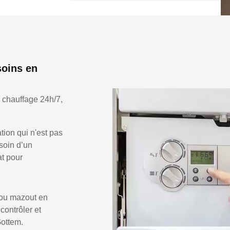
soins en
 chauffage 24h/7,
ion qui n'est pas
soin d’un
at pour
 ou mazout en
 contrôler et
Gottem.