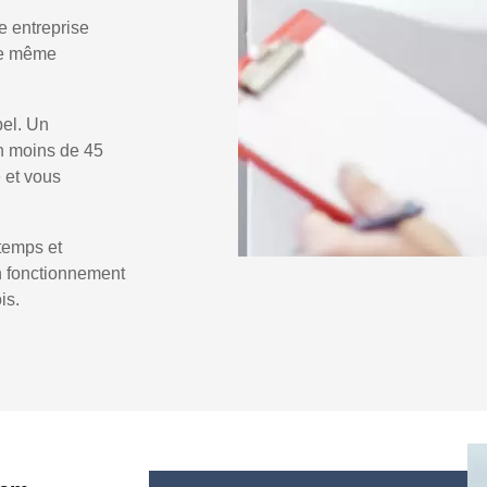
e entreprise
 le même
pel. Un
n moins de 45
e et vous
temps et
un fonctionnement
is.