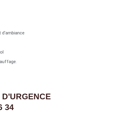
t d'ambiance
ol
auffage.
 D'URGENCE
6 34