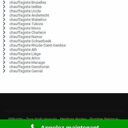
chauffagiste Bruxelles
chauffagiste Ixelles
chauffagiste Uccle
chauffagiste Anderlecht
chauffagiste Waterloo
chauffagiste Tubize
chauffagiste Mons
chauffagiste Charleroi
chauffagiste Namur
chauffagiste Schaerbeek
chauffagiste Rhode-Saint-Genèse
chauffagiste Ath
chauffagiste Liège
chauffagiste Arlon
chauffagiste Manage
chauffagiste Ganshoren
chauffagiste Genval
@Plomby - Tous droits réservés -
Mentions légales
-
Plombier Belgique
-
Débouchage Belgique
-
Détection fuite eau Belgique
Appelez maintenant