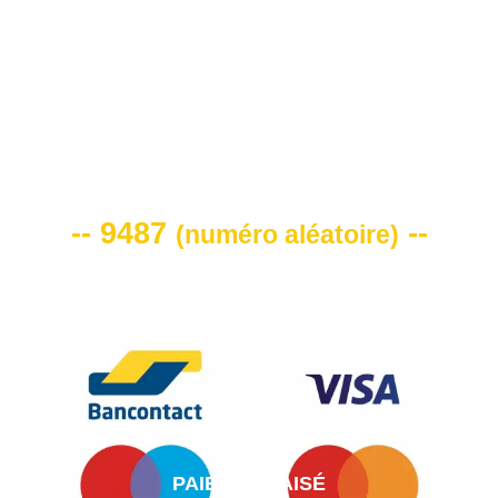
VOTRE CODE DE REMISE -10%
-- 9487
--
(
numéro aléatoire
)
PAIEMENT AISÉ