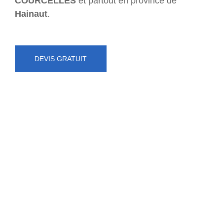
COURCELLES
et partout en province de
Hainaut
.
DEVIS GRATUIT
NUMÉRO D'URGENCE
0472 71 86 34