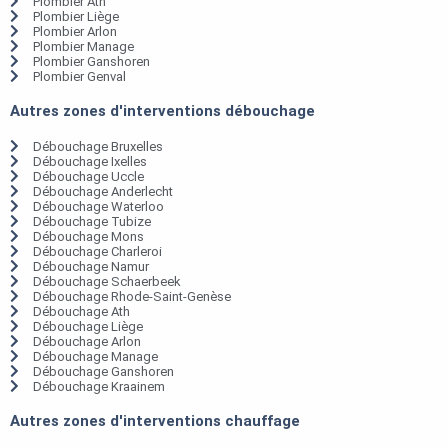
Plombier Ath
Plombier Liège
Plombier Arlon
Plombier Manage
Plombier Ganshoren
Plombier Genval
Autres zones d'interventions débouchage
Débouchage Bruxelles
Débouchage Ixelles
Débouchage Uccle
Débouchage Anderlecht
Débouchage Waterloo
Débouchage Tubize
Débouchage Mons
Débouchage Charleroi
Débouchage Namur
Débouchage Schaerbeek
Débouchage Rhode-Saint-Genèse
Débouchage Ath
Débouchage Liège
Débouchage Arlon
Débouchage Manage
Débouchage Ganshoren
Débouchage Kraainem
Autres zones d'interventions chauffage