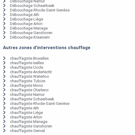
Débouchage Namur
Débouchage Schaerbeek
Débouchage Rhode-Saint-Genèse
Débouchage Ath
Débouchage Liège
Débouchage Arlon
Débouchage Manage
Débouchage Ganshoren
Débouchage Kraainem
Autres zones d'interventions chauffage
chauffagiste Bruxelles
chauffagiste Ixelles
chauffagiste Uccle
chauffagiste Anderlecht
chauffagiste Waterloo
chauffagiste Tubize
chauffagiste Mons
chauffagiste Charleroi
chauffagiste Namur
chauffagiste Schaerbeek
chauffagiste Rhode-Saint-Genèse
chauffagiste Ath
chauffagiste Liège
chauffagiste Arlon
chauffagiste Manage
chauffagiste Ganshoren
chauffagiste Genval