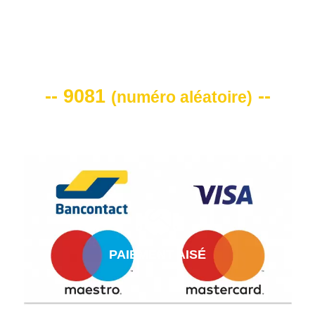
VOTRE CODE DE REMISE -10%
-- 9081
--
(
numéro aléatoire
)
PAIEMENT AISÉ