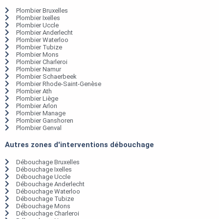
Plombier Bruxelles
Plombier Ixelles
Plombier Uccle
Plombier Anderlecht
Plombier Waterloo
Plombier Tubize
Plombier Mons
Plombier Charleroi
Plombier Namur
Plombier Schaerbeek
Plombier Rhode-Saint-Genèse
Plombier Ath
Plombier Liège
Plombier Arlon
Plombier Manage
Plombier Ganshoren
Plombier Genval
Autres zones d'interventions débouchage
Débouchage Bruxelles
Débouchage Ixelles
Débouchage Uccle
Débouchage Anderlecht
Débouchage Waterloo
Débouchage Tubize
Débouchage Mons
Débouchage Charleroi