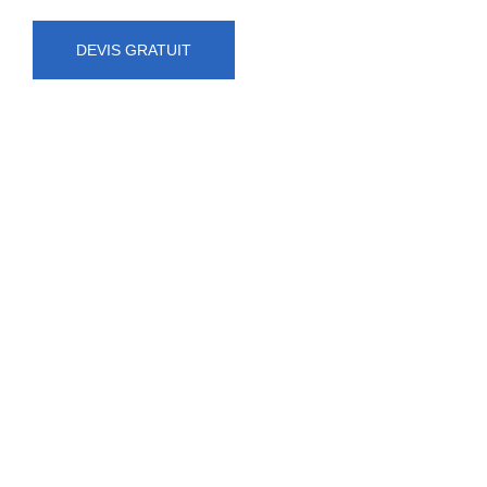
DEVIS GRATUIT
NUMÉRO D'URGENCE
0472 71 86 34