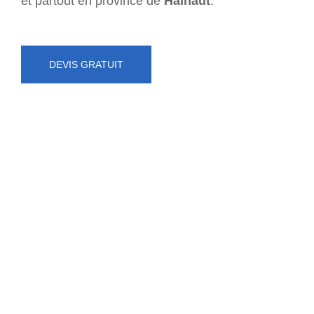
et partout en province de
Hainaut
.
DEVIS GRATUIT
NUMÉRO D'URGENCE
0472 71 86 34