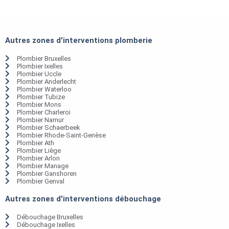
Autres zones d'interventions plomberie
Plombier Bruxelles
Plombier Ixelles
Plombier Uccle
Plombier Anderlecht
Plombier Waterloo
Plombier Tubize
Plombier Mons
Plombier Charleroi
Plombier Namur
Plombier Schaerbeek
Plombier Rhode-Saint-Genèse
Plombier Ath
Plombier Liège
Plombier Arlon
Plombier Manage
Plombier Ganshoren
Plombier Genval
Autres zones d'interventions débouchage
Débouchage Bruxelles
Débouchage Ixelles