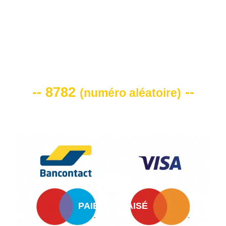
VOTRE CODE DE REMISE -10%
-- 8782
--
(
numéro aléatoire
)
PAIEMENT AISÉ