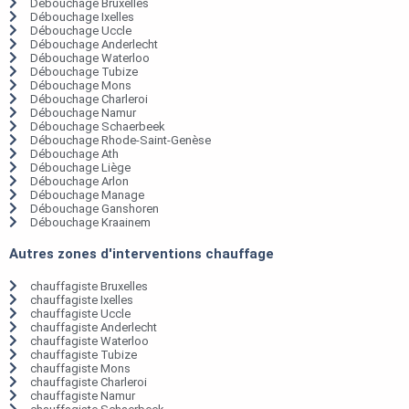
Débouchage Bruxelles
Débouchage Ixelles
Débouchage Uccle
Débouchage Anderlecht
Débouchage Waterloo
Débouchage Tubize
Débouchage Mons
Débouchage Charleroi
Débouchage Namur
Débouchage Schaerbeek
Débouchage Rhode-Saint-Genèse
Débouchage Ath
Débouchage Liège
Débouchage Arlon
Débouchage Manage
Débouchage Ganshoren
Débouchage Kraainem
Autres zones d'interventions chauffage
chauffagiste Bruxelles
chauffagiste Ixelles
chauffagiste Uccle
chauffagiste Anderlecht
chauffagiste Waterloo
chauffagiste Tubize
chauffagiste Mons
chauffagiste Charleroi
chauffagiste Namur