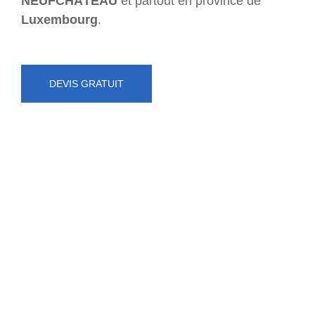
NEUFCHÂTEAU
et partout en province de
Luxembourg
.
DEVIS GRATUIT
NUMÉRO D'URGENCE
0472 71 86 34