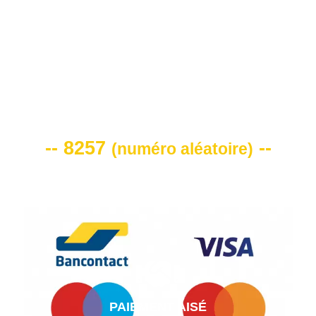
VOTRE CODE DE REMISE -10%
-- 8257
--
(
numéro aléatoire
)
PAIEMENT AISÉ