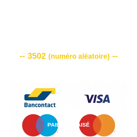
VOTRE CODE DE REMISE -10%
-- 3502
--
(
numéro aléatoire
)
PAIEMENT AISÉ