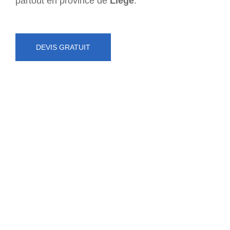
partout en province de
Liège
.
DEVIS GRATUIT
NUMÉRO D'URGENCE
0472 71 86 34