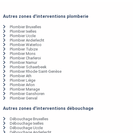
Autres zones d'interventions plomberie
Plombier Bruxelles
Plombier Ixelles
Plombier Uccle
Plombier Anderlecht
Plombier Waterloo
Plombier Tubize
Plombier Mons
Plombier Charleroi
Plombier Namur
Plombier Schaerbeek
Plombier Rhode-Saint-Genèse
Plombier Ath
Plombier Liège
Plombier Arlon
Plombier Manage
Plombier Ganshoren
Plombier Genval
Autres zones d'interventions débouchage
Débouchage Bruxelles
Débouchage Ixelles
Débouchage Uccle
Débouchage Anderlecht