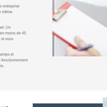
e entreprise
 le même
pel. Un
en moins de 45
e et vous
temps et
un fonctionnement
is.