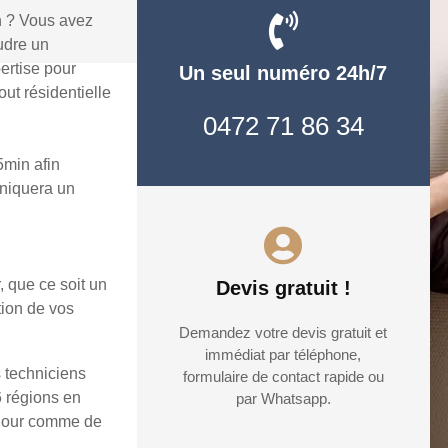
n ? Vous avez
udre un
ertise pour
Un seul numéro 24h/7
ut résidentielle
0472 71 86 34
5min afin
uniquera un
, que ce soit un
Devis gratuit !
tion de vos
Demandez votre devis gratuit et
immédiat par téléphone,
s techniciens
formulaire de contact rapide ou
6 régions en
par Whatsapp.
e jour comme de