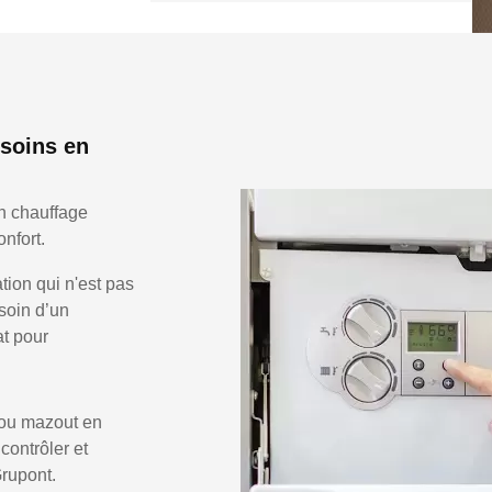
soins en
n chauffage
nfort.
ion qui n'est pas
soin d’un
at pour
 ou mazout en
 contrôler et
Grupont.