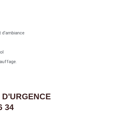
t d'ambiance
ol
auffage.
 D'URGENCE
6 34