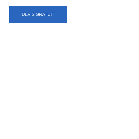
DEVIS GRATUIT
NUMÉRO D'URGENCE
0472 71 86 34