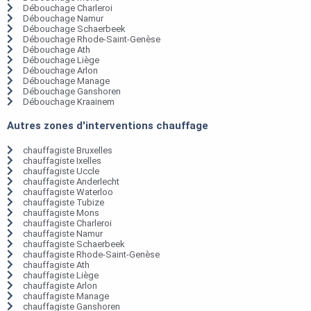
Débouchage Charleroi
Débouchage Namur
Débouchage Schaerbeek
Débouchage Rhode-Saint-Genèse
Débouchage Ath
Débouchage Liège
Débouchage Arlon
Débouchage Manage
Débouchage Ganshoren
Débouchage Kraainem
Autres zones d'interventions chauffage
chauffagiste Bruxelles
chauffagiste Ixelles
chauffagiste Uccle
chauffagiste Anderlecht
chauffagiste Waterloo
chauffagiste Tubize
chauffagiste Mons
chauffagiste Charleroi
chauffagiste Namur
chauffagiste Schaerbeek
chauffagiste Rhode-Saint-Genèse
chauffagiste Ath
chauffagiste Liège
chauffagiste Arlon
chauffagiste Manage
chauffagiste Ganshoren