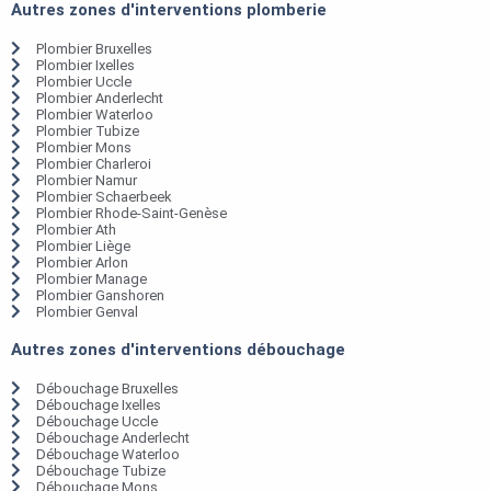
Autres zones d'interventions plomberie
Plombier Bruxelles
Plombier Ixelles
Plombier Uccle
Plombier Anderlecht
Plombier Waterloo
Plombier Tubize
Plombier Mons
Plombier Charleroi
Plombier Namur
Plombier Schaerbeek
Plombier Rhode-Saint-Genèse
Plombier Ath
Plombier Liège
Plombier Arlon
Plombier Manage
Plombier Ganshoren
Plombier Genval
Autres zones d'interventions débouchage
Débouchage Bruxelles
Débouchage Ixelles
Débouchage Uccle
Débouchage Anderlecht
Débouchage Waterloo
Débouchage Tubize
Débouchage Mons