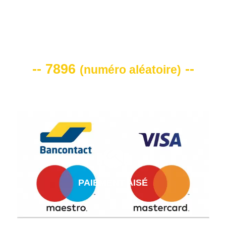
VOTRE CODE DE REMISE -10%
-- 7896
--
(
numéro aléatoire
)
PAIEMENT AISÉ