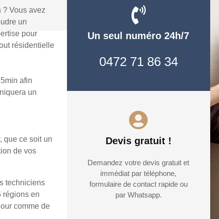
n ? Vous avez
oudre un
ertise pour
Un seul numéro 24h/7
ut résidentielle
0472 71 86 34
5min afin
uniquera un
, que ce soit un
Devis gratuit !
tion de vos
Demandez votre devis gratuit et
immédiat par téléphone,
s techniciens
formulaire de contact rapide ou
6 régions en
par Whatsapp.
e jour comme de