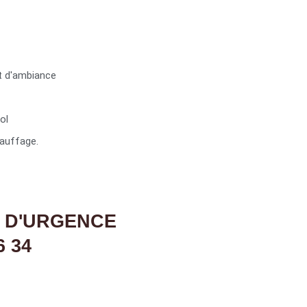
t d'ambiance
ol
auffage.
 D'URGENCE
6 34