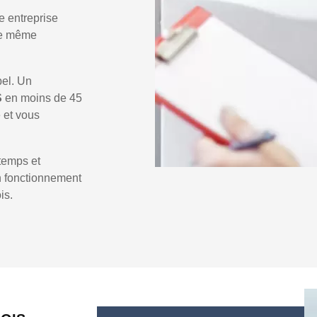
e entreprise
 le même
pel. Un
S
en moins de 45
e et vous
temps et
un fonctionnement
is.