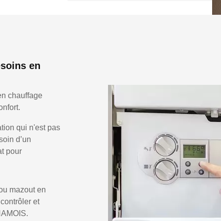
soins en
en chauffage
nfort.
ion qui n'est pas
soin d’un
at pour
 ou mazout en
 contrôler et
 HAMOIS.