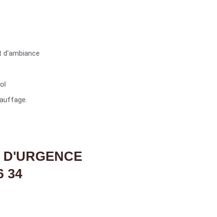
t d'ambiance
ol
auffage.
 D'URGENCE
6 34