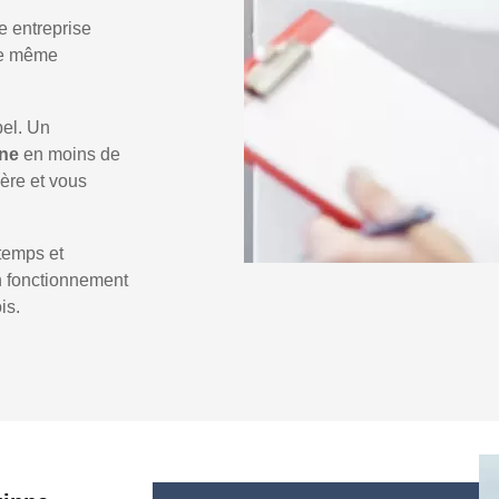
e entreprise
 le même
pel. Un
nne
en moins de
ière et vous
temps et
un fonctionnement
is.