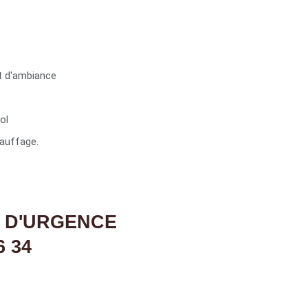
t d'ambiance
ol
auffage.
 D'URGENCE
6 34