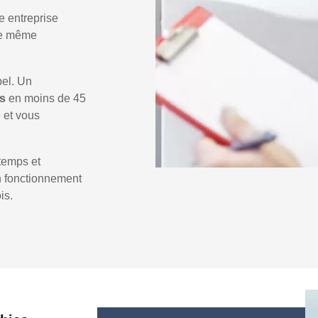
e entreprise
 le même
pel. Un
es
en moins de 45
e et vous
temps et
un fonctionnement
is.