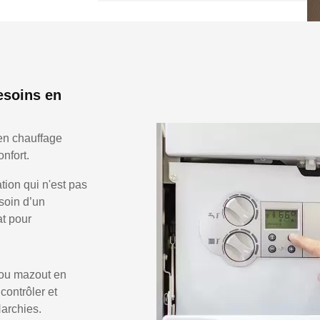
esoins en
en chauffage
nfort.
ion qui n'est pas
soin d’un
at pour
 ou mazout en
 contrôler et
Harchies.