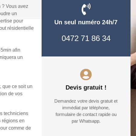
n ? Vous avez
oudre un
ertise pour
Un seul numéro 24h/7
ut résidentielle
0472 71 86 34
45min afin
uniquera un
, que ce soit un
Devis gratuit !
tion de vos
Demandez votre devis gratuit et
immédiat par téléphone,
rs techniciens
formulaire de contact rapide ou
6 régions en
par Whatsapp.
e jour comme de