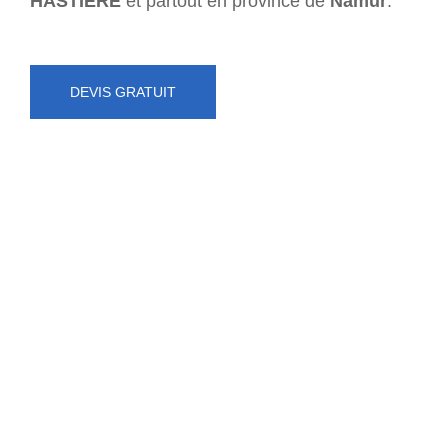
HASTIÈRE
et partout en province de
Namur
.
DEVIS GRATUIT
NUMÉRO D'URGENCE
0472 71 86 34