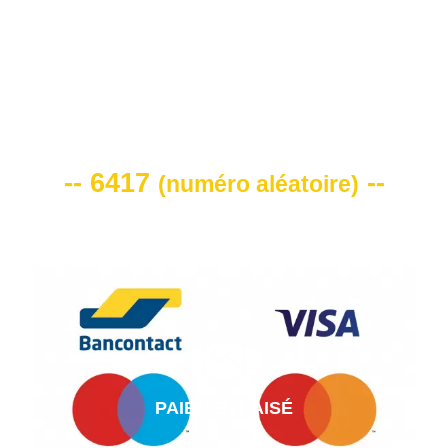
VOTRE CODE DE REMISE -10%
-- 6417
--
(
numéro aléatoire
)
PAIEMENT AISÉ