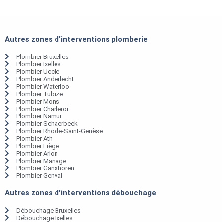
Autres zones d'interventions plomberie
Plombier Bruxelles
Plombier Ixelles
Plombier Uccle
Plombier Anderlecht
Plombier Waterloo
Plombier Tubize
Plombier Mons
Plombier Charleroi
Plombier Namur
Plombier Schaerbeek
Plombier Rhode-Saint-Genèse
Plombier Ath
Plombier Liège
Plombier Arlon
Plombier Manage
Plombier Ganshoren
Plombier Genval
Autres zones d'interventions débouchage
Débouchage Bruxelles
Débouchage Ixelles