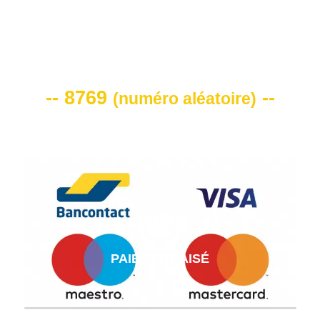
VOTRE CODE DE REMISE -10%
-- 8769
--
(
numéro aléatoire
)
PAIEMENT AISÉ