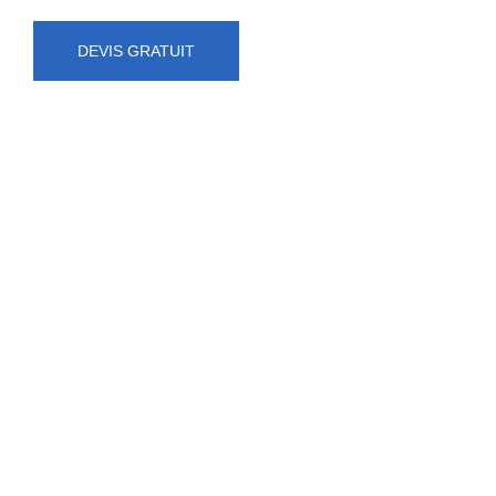
DEVIS GRATUIT
NUMÉRO D'URGENCE
0472 71 86 34