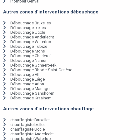
Plombier Genval
Autres zones d'interventions débouchage
Débouchage Bruxelles
Débouchage Ixelles
Débouchage Uccle
Débouchage Anderlecht
Débouchage Waterloo
Débouchage Tubize
Débouchage Mons
Débouchage Charleroi
Débouchage Namur
Débouchage Schaerbeek
Débouchage Rhode-Saint-Genèse
Débouchage Ath
Débouchage Liège
Débouchage Arlon
Débouchage Manage
Débouchage Ganshoren
Débouchage Kraainem
Autres zones d'interventions chauffage
chauffagiste Bruxelles
chauffagiste Ixelles
chauffagiste Uccle
chauffagiste Anderlecht
chauffagiste Waterloo