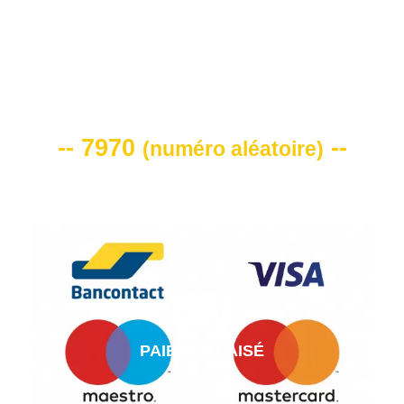
VOTRE CODE DE REMISE -10%
-- 7970
--
(
numéro aléatoire
)
PAIEMENT AISÉ