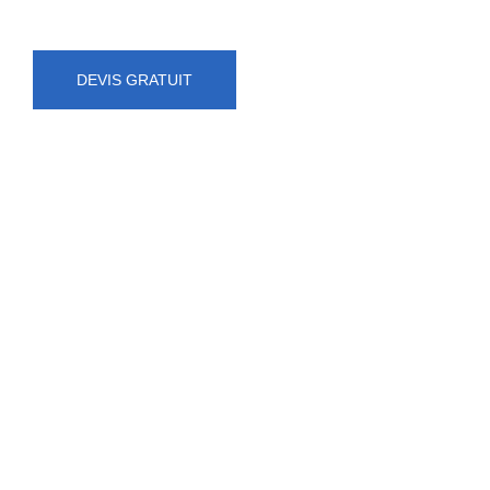
DEVIS GRATUIT
NUMÉRO D'URGENCE
0472 71 86 34