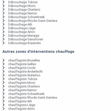
Débouchage Tubize
Débouchage Mons
Débouchage Charleroi
Débouchage Namur
Débouchage Schaerbeek
Débouchage Rhode-Saint-Genèse
Débouchage Ath
Débouchage Liège
Débouchage Arlon
Débouchage Manage
Débouchage Ganshoren
Débouchage Kraainem
Autres zones d'interventions chauffage
chauffagiste Bruxelles
chauffagiste Ixelles
chauffagiste Uccle
chauffagiste Anderlecht
chauffagiste Waterloo
chauffagiste Tubize
chauffagiste Mons
chauffagiste Charleroi
chauffagiste Namur
chauffagiste Schaerbeek
chauffagiste Rhode-Saint-Genèse
chauffagiste Ath
chauffagiste Liège
chauffagiste Arlon