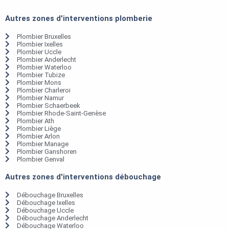
Autres zones d'interventions plomberie
Plombier Bruxelles
Plombier Ixelles
Plombier Uccle
Plombier Anderlecht
Plombier Waterloo
Plombier Tubize
Plombier Mons
Plombier Charleroi
Plombier Namur
Plombier Schaerbeek
Plombier Rhode-Saint-Genèse
Plombier Ath
Plombier Liège
Plombier Arlon
Plombier Manage
Plombier Ganshoren
Plombier Genval
Autres zones d'interventions débouchage
Débouchage Bruxelles
Débouchage Ixelles
Débouchage Uccle
Débouchage Anderlecht
Débouchage Waterloo