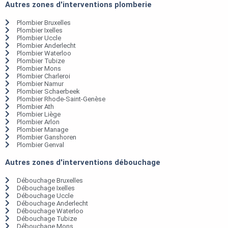
Autres zones d'interventions plomberie
Plombier Bruxelles
Plombier Ixelles
Plombier Uccle
Plombier Anderlecht
Plombier Waterloo
Plombier Tubize
Plombier Mons
Plombier Charleroi
Plombier Namur
Plombier Schaerbeek
Plombier Rhode-Saint-Genèse
Plombier Ath
Plombier Liège
Plombier Arlon
Plombier Manage
Plombier Ganshoren
Plombier Genval
Autres zones d'interventions débouchage
Débouchage Bruxelles
Débouchage Ixelles
Débouchage Uccle
Débouchage Anderlecht
Débouchage Waterloo
Débouchage Tubize
Débouchage Mons