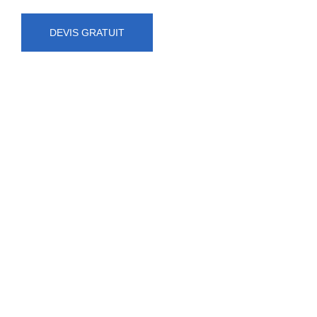
DEVIS GRATUIT
NUMÉRO D'URGENCE
0472 71 86 34