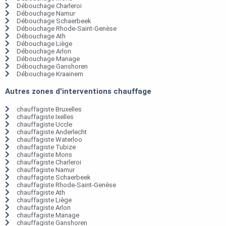
Débouchage Charleroi
Débouchage Namur
Débouchage Schaerbeek
Débouchage Rhode-Saint-Genèse
Débouchage Ath
Débouchage Liège
Débouchage Arlon
Débouchage Manage
Débouchage Ganshoren
Débouchage Kraainem
Autres zones d'interventions chauffage
chauffagiste Bruxelles
chauffagiste Ixelles
chauffagiste Uccle
chauffagiste Anderlecht
chauffagiste Waterloo
chauffagiste Tubize
chauffagiste Mons
chauffagiste Charleroi
chauffagiste Namur
chauffagiste Schaerbeek
chauffagiste Rhode-Saint-Genèse
chauffagiste Ath
chauffagiste Liège
chauffagiste Arlon
chauffagiste Manage
chauffagiste Ganshoren