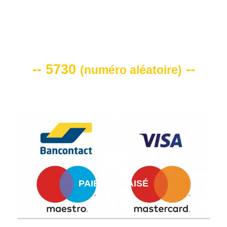
VOTRE CODE DE REMISE -10%
-- 5730
--
(
numéro aléatoire
)
PAIEMENT AISÉ