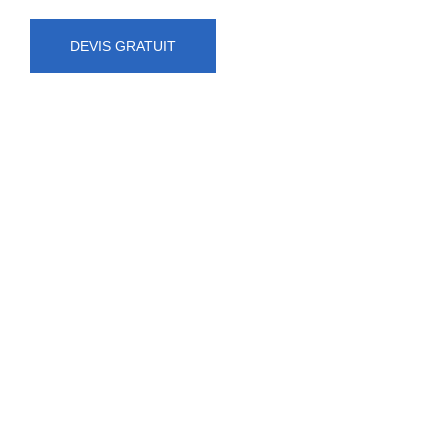
DEVIS GRATUIT
NUMÉRO D'URGENCE
0472 71 86 34