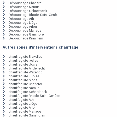
Débouchage Charleroi
Débouchage Namur
Débouchage Schaerbeek
Débouchage Rhode-Saint-Genèse
Débouchage Ath
Débouchage Liège
Débouchage Arlon
Débouchage Manage
Débouchage Ganshoren
Débouchage Kraainem
Autres zones d'interventions chauffage
chauffagiste Bruxelles
chauffagiste Ixelles
chauffagiste Uccle
chauffagiste Anderlecht
chauffagiste Waterloo
chauffagiste Tubize
chauffagiste Mons
chauffagiste Charleroi
chauffagiste Namur
chauffagiste Schaerbeek
chauffagiste Rhode-Saint-Genèse
chauffagiste Ath
chauffagiste Liège
chauffagiste Arlon
chauffagiste Manage
chauffagiste Ganshoren