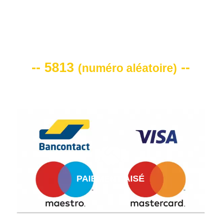
VOTRE CODE DE REMISE -10%
-- 5813
--
(
numéro aléatoire
)
PAIEMENT AISÉ