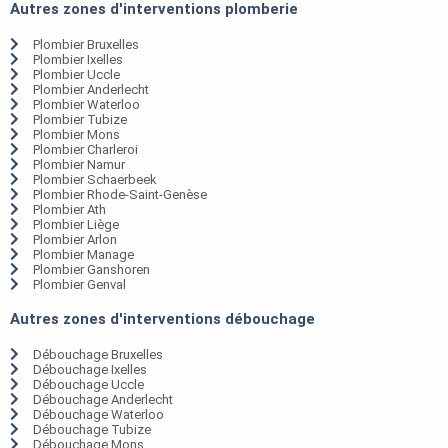
Autres zones d'interventions plomberie
Plombier Bruxelles
Plombier Ixelles
Plombier Uccle
Plombier Anderlecht
Plombier Waterloo
Plombier Tubize
Plombier Mons
Plombier Charleroi
Plombier Namur
Plombier Schaerbeek
Plombier Rhode-Saint-Genèse
Plombier Ath
Plombier Liège
Plombier Arlon
Plombier Manage
Plombier Ganshoren
Plombier Genval
Autres zones d'interventions débouchage
Débouchage Bruxelles
Débouchage Ixelles
Débouchage Uccle
Débouchage Anderlecht
Débouchage Waterloo
Débouchage Tubize
Débouchage Mons