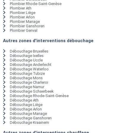
Plombier Rhode-Saint-Genèse
Plombier Ath
Plombier Liège
Plombier Arlon
Plombier Manage
Plombier Ganshoren
Plombier Genval
Autres zones d'interventions débouchage
Débouchage Bruxelles
Débouchage Ixelles
Débouchage Uccle
Débouchage Anderlecht
Débouchage Waterloo
Débouchage Tubize
Débouchage Mons
Débouchage Charleroi
Débouchage Namur
Débouchage Schaerbeek
Débouchage Rhode-Saint-Genèse
Débouchage Ath
Débouchage Liège
Débouchage Arlon
Débouchage Manage
Débouchage Ganshoren
Débouchage Kraainem
Autres zones d'interventions chauffage