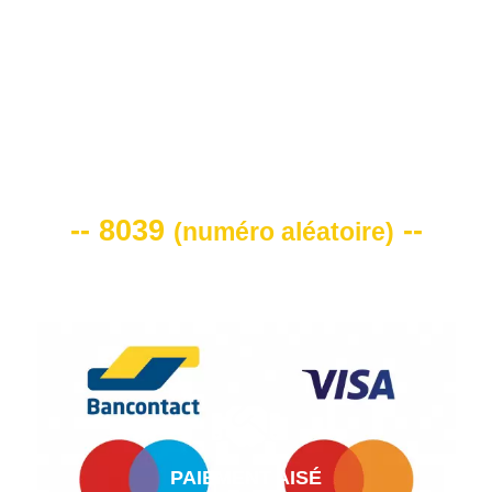
VOTRE CODE DE REMISE -10%
-- 8039
--
(
numéro aléatoire
)
PAIEMENT AISÉ