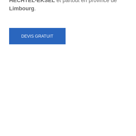
HECHTEL-EKSEL
et partout en province de
Limbourg
.
DEVIS GRATUIT
NUMÉRO D'URGENCE
0472 71 86 34