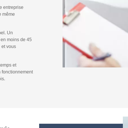
e entreprise
 le même
pel. Un
s
en moins de 45
e et vous
temps et
un fonctionnement
is.