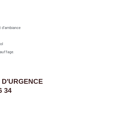
t d'ambiance
ol
auffage.
 D'URGENCE
6 34