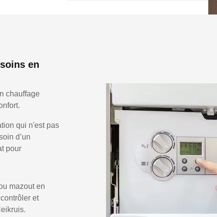
esoins en
en chauffage
nfort.
ion qui n'est pas
soin d’un
at pour
 ou mazout en
 contrôler et
eikruis.