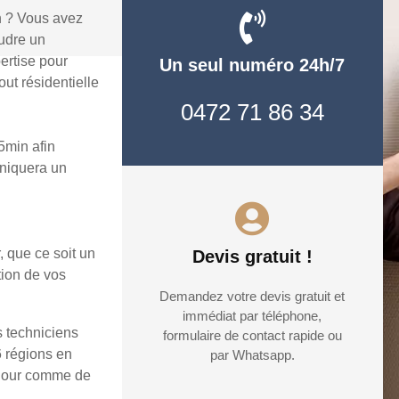
n ? Vous avez
oudre un
ertise pour
Un seul numéro 24h/7
ut résidentielle
0472 71 86 34
5min afin
uniquera un
, que ce soit un
Devis gratuit !
tion de vos
Demandez votre devis gratuit et
immédiat par téléphone,
s techniciens
formulaire de contact rapide ou
6 régions en
par Whatsapp.
e jour comme de