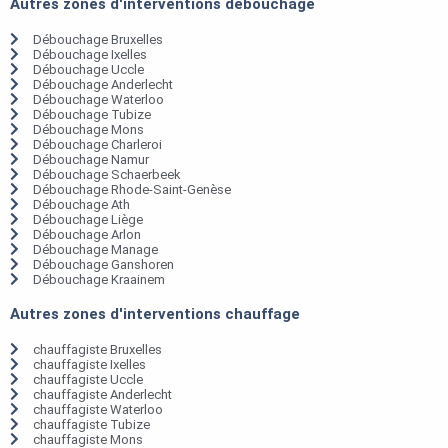
Autres zones d'interventions débouchage
Débouchage Bruxelles
Débouchage Ixelles
Débouchage Uccle
Débouchage Anderlecht
Débouchage Waterloo
Débouchage Tubize
Débouchage Mons
Débouchage Charleroi
Débouchage Namur
Débouchage Schaerbeek
Débouchage Rhode-Saint-Genèse
Débouchage Ath
Débouchage Liège
Débouchage Arlon
Débouchage Manage
Débouchage Ganshoren
Débouchage Kraainem
Autres zones d'interventions chauffage
chauffagiste Bruxelles
chauffagiste Ixelles
chauffagiste Uccle
chauffagiste Anderlecht
chauffagiste Waterloo
chauffagiste Tubize
chauffagiste Mons