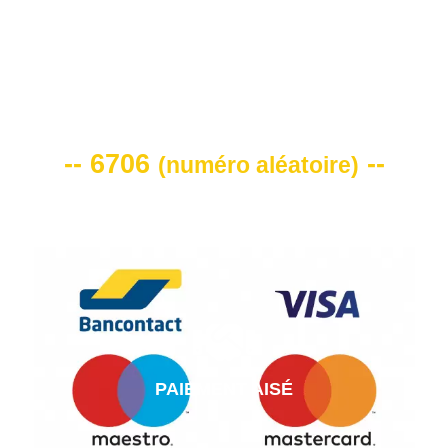
VOTRE CODE DE REMISE -10%
-- 6706
--
(
numéro aléatoire
)
PAIEMENT AISÉ