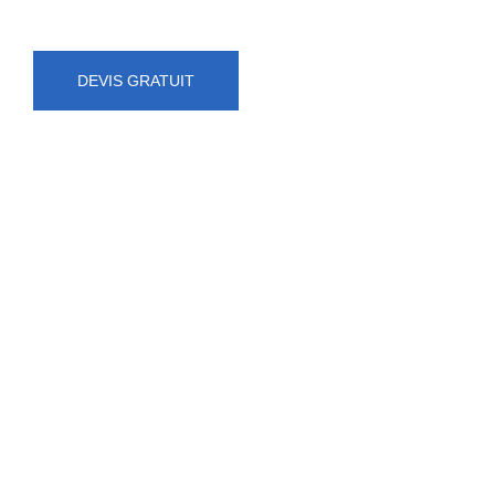
DEVIS GRATUIT
NUMÉRO D'URGENCE
0472 71 86 34