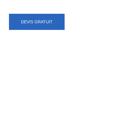
DEVIS GRATUIT
NUMÉRO D'URGENCE
0472 71 86 34