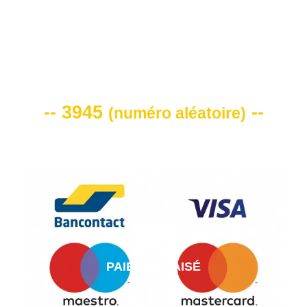
VOTRE CODE DE REMISE -10%
-- 3945
--
(
numéro aléatoire
)
PAIEMENT AISÉ