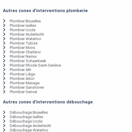
Autres zones d'interventions plomberie
Plombier Bruxelles
Plombier Ixelles
Plombier Uccle
Plombier Anderlecht
Plombier Waterloo
Plombier Tubize
Plombier Mons
Plombier Charleroi
Plombier Namur
Plombier Schaerbeek
Plombier Rhode-Saint-Genèse
Plombier Ath
Plombier Liège
Plombier Arlon
Plombier Manage
Plombier Ganshoren
Plombier Genval
Autres zones d'interventions débouchage
Débouchage Bruxelles
Débouchage Ixelles
Débouchage Uccle
Débouchage Anderlecht
Débouchage Waterloo