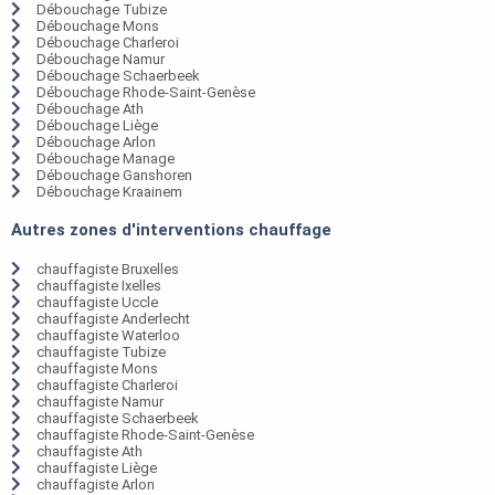
Débouchage Tubize
Débouchage Mons
Débouchage Charleroi
Débouchage Namur
Débouchage Schaerbeek
Débouchage Rhode-Saint-Genèse
Débouchage Ath
Débouchage Liège
Débouchage Arlon
Débouchage Manage
Débouchage Ganshoren
Débouchage Kraainem
Autres zones d'interventions chauffage
chauffagiste Bruxelles
chauffagiste Ixelles
chauffagiste Uccle
chauffagiste Anderlecht
chauffagiste Waterloo
chauffagiste Tubize
chauffagiste Mons
chauffagiste Charleroi
chauffagiste Namur
chauffagiste Schaerbeek
chauffagiste Rhode-Saint-Genèse
chauffagiste Ath
chauffagiste Liège
chauffagiste Arlon