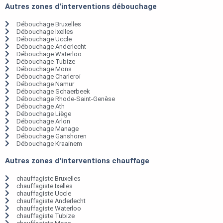
Autres zones d'interventions débouchage
Débouchage Bruxelles
Débouchage Ixelles
Débouchage Uccle
Débouchage Anderlecht
Débouchage Waterloo
Débouchage Tubize
Débouchage Mons
Débouchage Charleroi
Débouchage Namur
Débouchage Schaerbeek
Débouchage Rhode-Saint-Genèse
Débouchage Ath
Débouchage Liège
Débouchage Arlon
Débouchage Manage
Débouchage Ganshoren
Débouchage Kraainem
Autres zones d'interventions chauffage
chauffagiste Bruxelles
chauffagiste Ixelles
chauffagiste Uccle
chauffagiste Anderlecht
chauffagiste Waterloo
chauffagiste Tubize