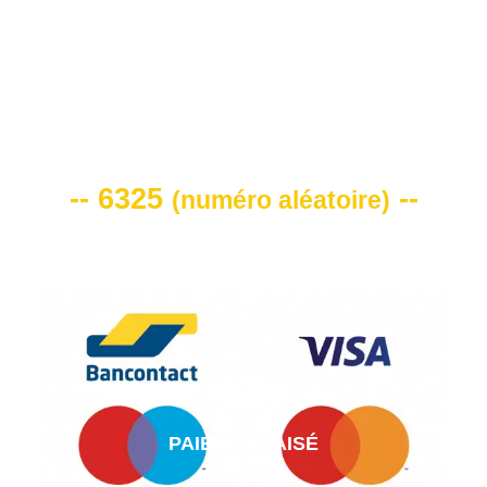
VOTRE CODE DE REMISE -10%
-- 6325
--
(
numéro aléatoire
)
PAIEMENT AISÉ