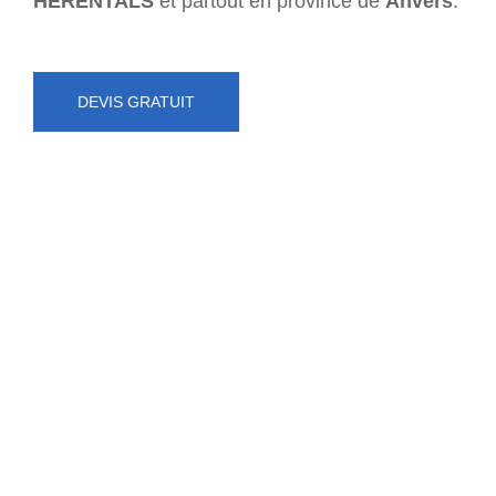
HERENTALS
et partout en province de
Anvers
.
DEVIS GRATUIT
NUMÉRO D'URGENCE
0472 71 86 34