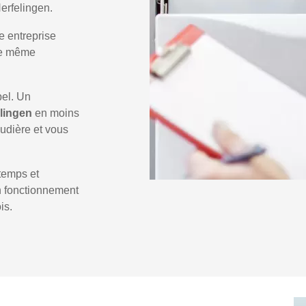
erfelingen.
e entreprise
 le même
pel. Un
elingen
en moins
audière et vous
temps et
un fonctionnement
is.