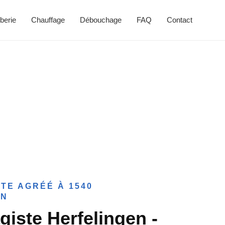
berie
Chauffage
Débouchage
FAQ
Contact
TE AGRÉÉ À 1540
EN
giste Herfelingen -