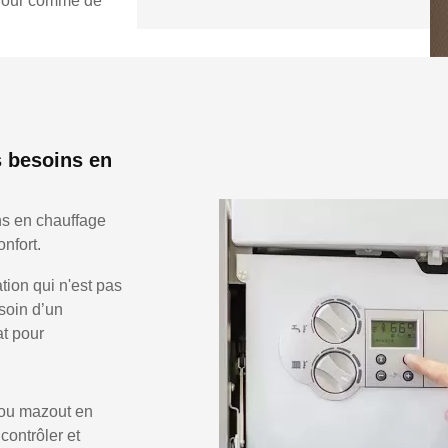
e jour comme de
s besoins en
ns en chauffage
nfort.
ion qui n'est pas
soin d’un
at pour
 ou mazout en
 contrôler et