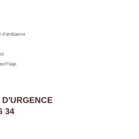
t d'ambiance
ol
auffage.
 D'URGENCE
6 34