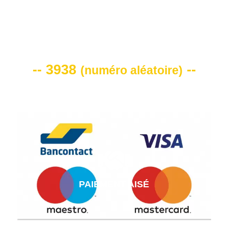
VOTRE CODE DE REMISE -10%
-- 3938
--
(
numéro aléatoire
)
PAIEMENT AISÉ