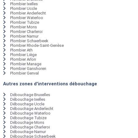
Plombier Ixelles
Plombier Uccle
Plombier Anderlecht
Plombier Waterloo
Plombier Tubize
Plombier Mons
Plombier Charleroi
Plombier Namur
Plombier Schaerbeek
Plombier Rhode-Saint-Genèse
Plombier Ath
Plombier Liège
Plombier Arlon
Plombier Manage
Plombier Ganshoren
Plombier Genval
Autres zones d'interventions débouchage
Débouchage Bruxelles
Débouchage Ixelles
Débouchage Uccle
Débouchage Anderlecht
Débouchage Waterloo
Débouchage Tubize
Débouchage Mons
Débouchage Charleroi
Débouchage Namur
Débouchage Schaerbeek