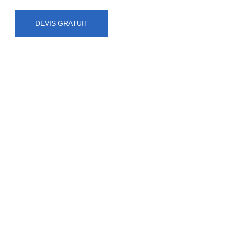
DEVIS GRATUIT
NUMÉRO D'URGENCE
0472 71 86 34