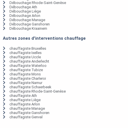
Débouchage Rhode-Saint-Genèse
Débouchage Ath
Débouchage Liège
Débouchage Arlon
Débouchage Manage
Débouchage Ganshoren
Débouchage Kraainem
Autres zones d'interventions chauffage
chauffagiste Bruxelles
chauffagiste Ixelles
chauffagiste Uccle
chauffagiste Anderlecht
chauffagiste Waterloo
chauffagiste Tubize
chauffagiste Mons
chauffagiste Charleroi
chauffagiste Namur
chauffagiste Schaerbeek
chauffagiste Rhode-Saint-Genèse
chauffagiste Ath
chauffagiste Liège
chauffagiste Arlon
chauffagiste Manage
chauffagiste Ganshoren
chauffagiste Genval