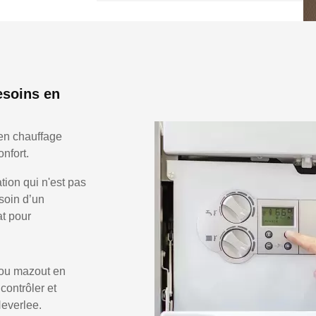
esoins en
en chauffage
nfort.
ion qui n'est pas
soin d’un
at pour
 ou mazout en
 contrôler et
Heverlee.