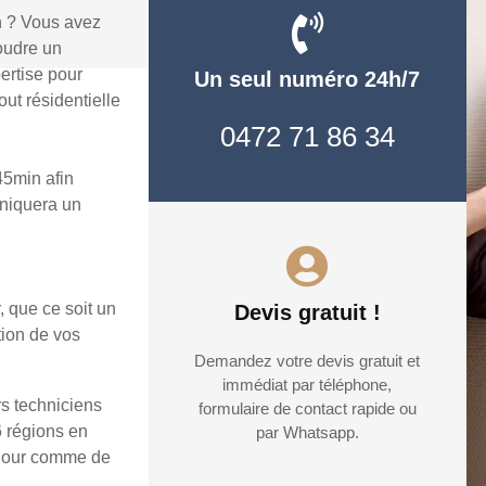
n ? Vous avez
oudre un
ertise pour
Un seul numéro 24h/7
ut résidentielle
0472 71 86 34
45min afin
uniquera un
, que ce soit un
Devis gratuit !
tion de vos
Demandez votre devis gratuit et
immédiat par téléphone,
rs techniciens
formulaire de contact rapide ou
6 régions en
par Whatsapp.
e jour comme de