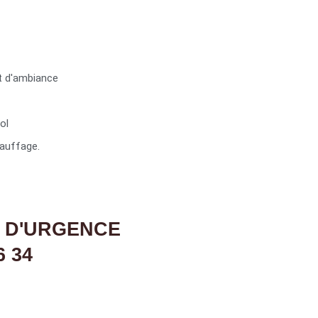
t d'ambiance
ol
auffage.
 D'URGENCE
6 34