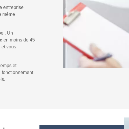
e entreprise
 le même
pel. Un
ee
en moins de 45
e et vous
temps et
un fonctionnement
is.