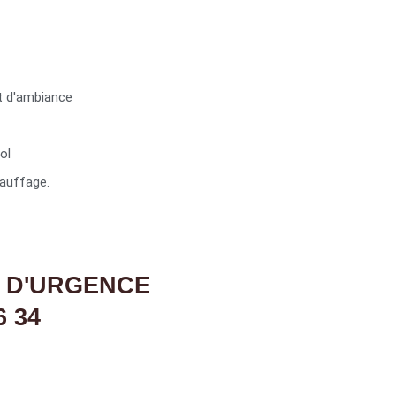
t d'ambiance
ol
auffage.
 D'URGENCE
6 34