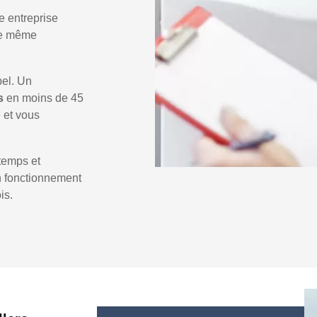
e entreprise
 le même
pel. Un
rs
en moins de 45
e et vous
temps et
un fonctionnement
is.