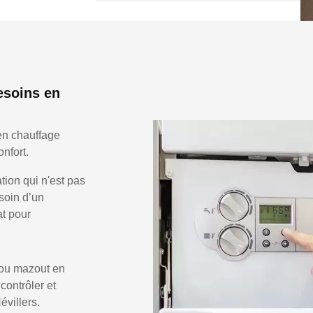
esoins en
en chauffage
nfort.
ion qui n'est pas
soin d’un
at pour
 ou mazout en
 contrôler et
évillers.