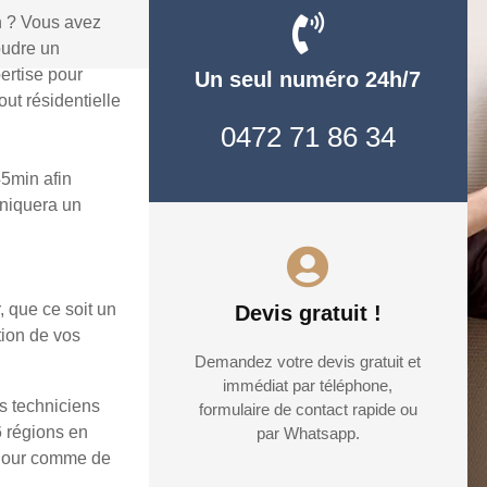
n ? Vous avez
oudre un
ertise pour
Un seul numéro 24h/7
ut résidentielle
0472 71 86 34
45min afin
uniquera un
, que ce soit un
Devis gratuit !
tion de vos
Demandez votre devis gratuit et
immédiat par téléphone,
rs techniciens
formulaire de contact rapide ou
6 régions en
par Whatsapp.
e jour comme de