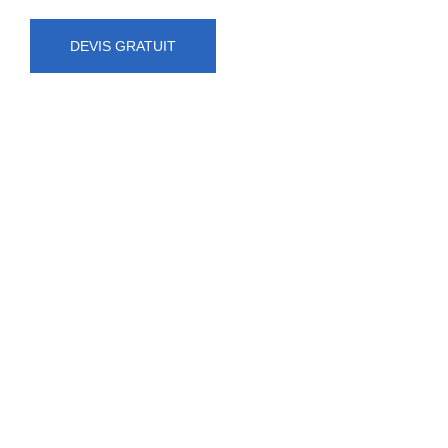
DEVIS GRATUIT
NUMÉRO D'URGENCE
0472 71 86 34