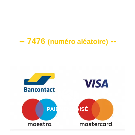
VOTRE CODE DE REMISE -10%
-- 7476
--
(
numéro aléatoire
)
PAIEMENT AISÉ