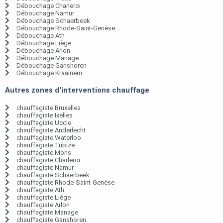
Débouchage Charleroi
Débouchage Namur
Débouchage Schaerbeek
Débouchage Rhode-Saint-Genèse
Débouchage Ath
Débouchage Liège
Débouchage Arlon
Débouchage Manage
Débouchage Ganshoren
Débouchage Kraainem
Autres zones d'interventions chauffage
chauffagiste Bruxelles
chauffagiste Ixelles
chauffagiste Uccle
chauffagiste Anderlecht
chauffagiste Waterloo
chauffagiste Tubize
chauffagiste Mons
chauffagiste Charleroi
chauffagiste Namur
chauffagiste Schaerbeek
chauffagiste Rhode-Saint-Genèse
chauffagiste Ath
chauffagiste Liège
chauffagiste Arlon
chauffagiste Manage
chauffagiste Ganshoren