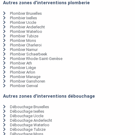
Autres zones d'interventions plomberie
Plombier Bruxelles
Plombier Ixelles
Plombier Uccle
Plombier Anderlecht
Plombier Waterloo
Plombier Tubize
Plombier Mons
Plombier Charleroi
Plombier Namur
Plombier Schaerbeek
Plombier Rhode-Saint-Genèse
Plombier Ath
Plombier Liège
Plombier Arlon
Plombier Manage
Plombier Ganshoren
Plombier Genval
Autres zones d'interventions débouchage
Débouchage Bruxelles
Débouchage Ixelles
Débouchage Uccle
Débouchage Anderlecht
Débouchage Waterloo
Débouchage Tubize
Débouchage Mons