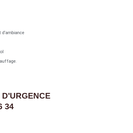
t d'ambiance
ol
auffage.
 D'URGENCE
6 34