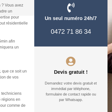
n ? Vous avez
udre un
ertise pour
Un seul numéro 24h/7
ut résidentielle
0472 71 86 34
min afin
uniquera un
, que ce soit un
Devis gratuit !
tion de vos
Demandez votre devis gratuit et
immédiat par téléphone,
 techniciens
formulaire de contact rapide ou
6 régions en
par Whatsapp.
e jour comme de