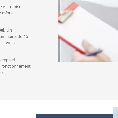
e entreprise
 le même
pel. Un
en moins de 45
e et vous
temps et
un fonctionnement
is.