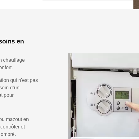
soins en
n chauffage
nfort.
ion qui n'est pas
soin d’un
at pour
 ou mazout en
 contrôler et
 Hompré.