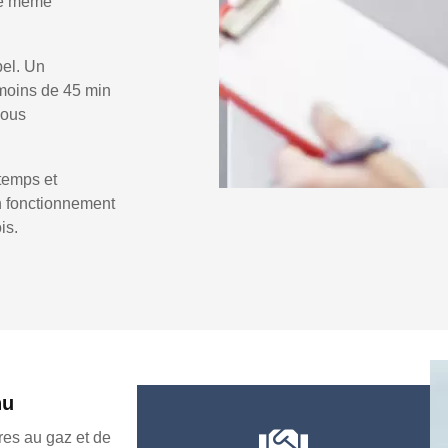
 le même
pel. Un
moins de 45 min
vous
temps et
un fonctionnement
is.
nu
es au gaz et de