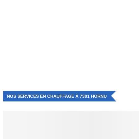
NUMÉRO D'URGENCE
0472 71 86 34
NOS SERVICES EN CHAUFFAGE À 7301 HORNU