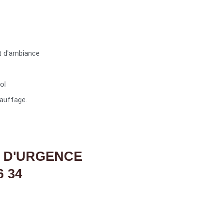
t d'ambiance
ol
auffage.
 D'URGENCE
6 34