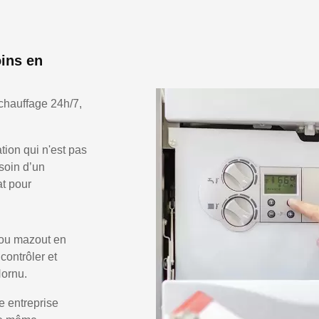
ins en
chauffage 24h/7,
ion qui n'est pas
soin d’un
at pour
 ou mazout en
 contrôler et
Hornu.
e entreprise