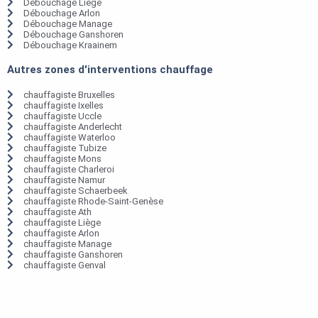
Débouchage Liège
Débouchage Arlon
Débouchage Manage
Débouchage Ganshoren
Débouchage Kraainem
Autres zones d'interventions chauffage
chauffagiste Bruxelles
chauffagiste Ixelles
chauffagiste Uccle
chauffagiste Anderlecht
chauffagiste Waterloo
chauffagiste Tubize
chauffagiste Mons
chauffagiste Charleroi
chauffagiste Namur
chauffagiste Schaerbeek
chauffagiste Rhode-Saint-Genèse
chauffagiste Ath
chauffagiste Liège
chauffagiste Arlon
chauffagiste Manage
chauffagiste Ganshoren
chauffagiste Genval