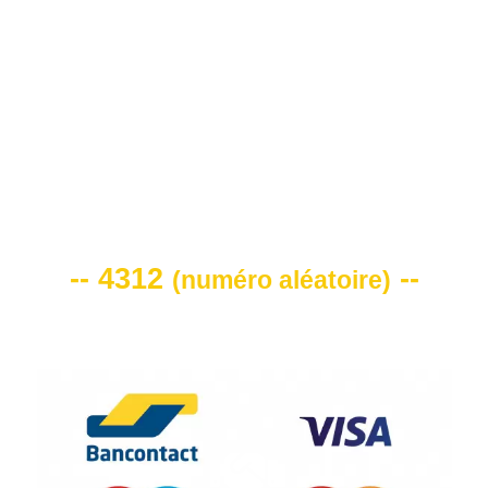
0472 71 86 34
VOTRE CODE DE REMISE -10%
-- 4312
--
(
numéro aléatoire
)