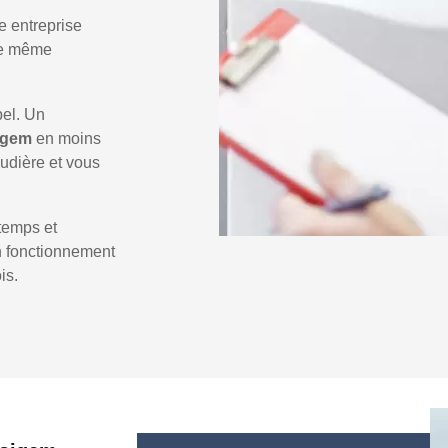
e entreprise
 le même
pel. Un
oigem
en moins
audière et vous
temps et
un fonctionnement
is.