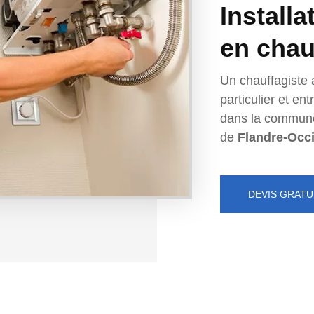
Installa
en chau
Un chauffagiste 
particulier et e
dans la commun
de
Flandre-Occ
DEVIS GRATU