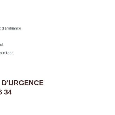
t d'ambiance
ol
auffage.
 D'URGENCE
6 34