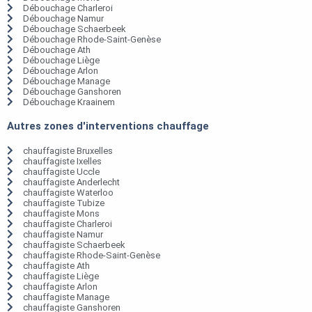
Débouchage Charleroi
Débouchage Namur
Débouchage Schaerbeek
Débouchage Rhode-Saint-Genèse
Débouchage Ath
Débouchage Liège
Débouchage Arlon
Débouchage Manage
Débouchage Ganshoren
Débouchage Kraainem
Autres zones d'interventions chauffage
chauffagiste Bruxelles
chauffagiste Ixelles
chauffagiste Uccle
chauffagiste Anderlecht
chauffagiste Waterloo
chauffagiste Tubize
chauffagiste Mons
chauffagiste Charleroi
chauffagiste Namur
chauffagiste Schaerbeek
chauffagiste Rhode-Saint-Genèse
chauffagiste Ath
chauffagiste Liège
chauffagiste Arlon
chauffagiste Manage
chauffagiste Ganshoren