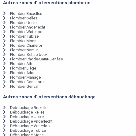
Autres zones d'interventions plomberie
Plombier Bruxelles
Plombier Ixelles
Plombier Uccle
Plombier Anderlecht
Plombier Waterloo
Plombier Tubize
Plombier Mons
Plombier Charleroi
Plombier Namur
Plombier Schaerbeek
Plombier Rhode-Saint-Genèse
Plombier Ath
Plombier Liège
Plombier Arlon
Plombier Manage
Plombier Ganshoren
Plombier Genval
Autres zones d'interventions débouchage
Débouchage Bruxelles
Débouchage Ixelles
Débouchage Uccle
Débouchage Anderlecht
Débouchage Waterloo
Débouchage Tubize
Débouchage Mons