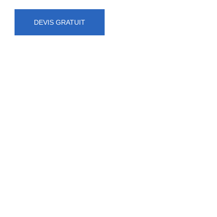
DEVIS GRATUIT
NUMÉRO D'URGENCE
0472 71 86 34