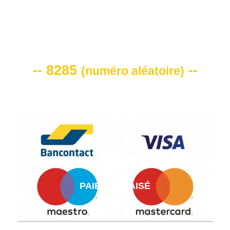
VOTRE CODE DE REMISE -10%
-- 8285
--
(
numéro aléatoire
)
PAIEMENT AISÉ