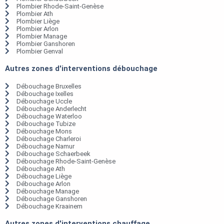
Plombier Rhode-Saint-Genèse
Plombier Ath
Plombier Liège
Plombier Arlon
Plombier Manage
Plombier Ganshoren
Plombier Genval
Autres zones d'interventions débouchage
Débouchage Bruxelles
Débouchage Ixelles
Débouchage Uccle
Débouchage Anderlecht
Débouchage Waterloo
Débouchage Tubize
Débouchage Mons
Débouchage Charleroi
Débouchage Namur
Débouchage Schaerbeek
Débouchage Rhode-Saint-Genèse
Débouchage Ath
Débouchage Liège
Débouchage Arlon
Débouchage Manage
Débouchage Ganshoren
Débouchage Kraainem
Autres zones d'interventions chauffage