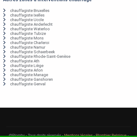
chauffagiste Bruxelles
chauffagiste Ixelles
chauffagiste Uccle
chauffagiste Anderlecht
chauffagiste Waterloo
chauffagiste Tubize
chauffagiste Mons
chauffagiste Charleroi
chauffagiste Namur
chauffagiste Schaerbeek
chauffagiste Rhode-Saint-Genèse
chauffagiste Ath
chauffagiste Liège
chauffagiste Arlon
chauffagiste Manage
chauffagiste Ganshoren
chauffagiste Genval
@Plomby - Tous droits réservés -
Mentions légales
-
Plombier Belgique
-