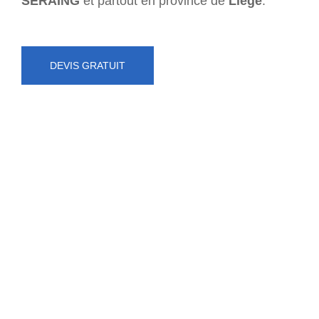
SERAING
et partout en province de
Liège
.
DEVIS GRATUIT
NUMÉRO D'URGENCE
0472 71 86 34