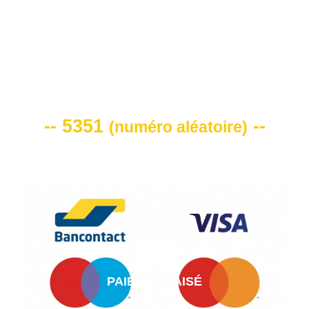
VOTRE CODE DE REMISE -10%
-- 5351
--
(
numéro aléatoire
)
PAIEMENT AISÉ