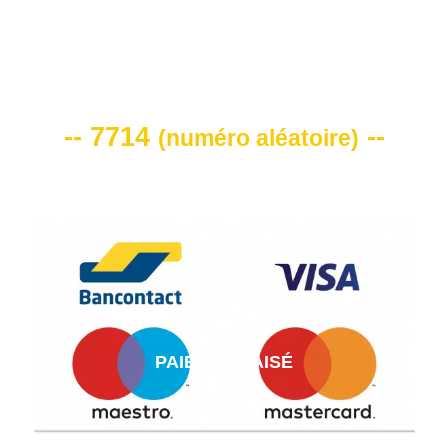
VOTRE CODE DE REMISE -10%
-- 7714
--
(
numéro aléatoire
)
PAIEMENT AISÉ