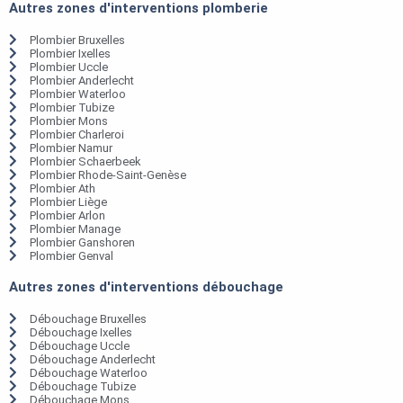
Autres zones d'interventions plomberie
Plombier Bruxelles
Plombier Ixelles
Plombier Uccle
Plombier Anderlecht
Plombier Waterloo
Plombier Tubize
Plombier Mons
Plombier Charleroi
Plombier Namur
Plombier Schaerbeek
Plombier Rhode-Saint-Genèse
Plombier Ath
Plombier Liège
Plombier Arlon
Plombier Manage
Plombier Ganshoren
Plombier Genval
Autres zones d'interventions débouchage
Débouchage Bruxelles
Débouchage Ixelles
Débouchage Uccle
Débouchage Anderlecht
Débouchage Waterloo
Débouchage Tubize
Débouchage Mons