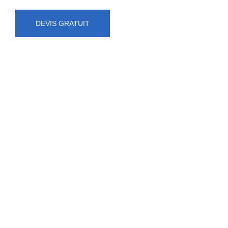
DEVIS GRATUIT
NUMÉRO D'URGENCE
0472 71 86 34