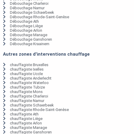
Débouchage Charleroi
Débouchage Namur
Débouchage Schaerbeek
Débouchage Rhode-Saint-Genèse
Débouchage Ath
Débouchage Liège
Débouchage Arlon
Débouchage Manage
Débouchage Ganshoren
Débouchage Kraainem
Autres zones d'interventions chauffage
chauffagiste Bruxelles
chauffagiste Ixelles
chauffagiste Uccle
chauffagiste Anderlecht
chauffagiste Waterloo
chauffagiste Tubize
chauffagiste Mons
chauffagiste Charleroi
chauffagiste Namur
chauffagiste Schaerbeek
chauffagiste Rhode-Saint-Genèse
chauffagiste Ath
chauffagiste Liège
chauffagiste Arlon
chauffagiste Manage
chauffagiste Ganshoren