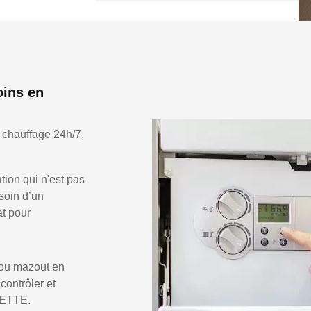
oins en
 chauffage 24h/7,
ion qui n'est pas
soin d’un
at pour
 ou mazout en
 contrôler et
 JETTE.