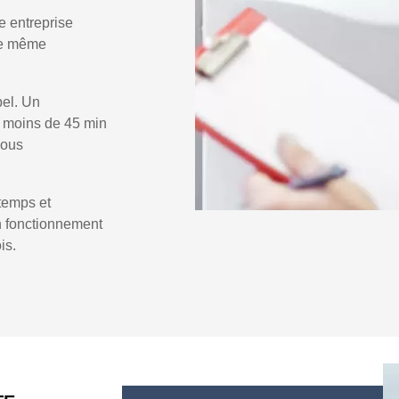
e entreprise
 le même
pel. Un
 moins de 45 min
vous
temps et
un fonctionnement
is.