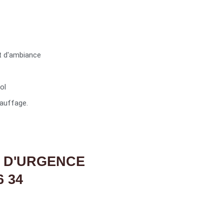
t d'ambiance
ol
auffage.
 D'URGENCE
6 34