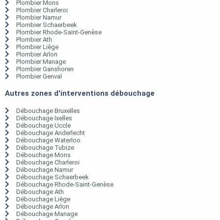
Plombier Mons
Plombier Charleroi
Plombier Namur
Plombier Schaerbeek
Plombier Rhode-Saint-Genèse
Plombier Ath
Plombier Liège
Plombier Arlon
Plombier Manage
Plombier Ganshoren
Plombier Genval
Autres zones d'interventions débouchage
Débouchage Bruxelles
Débouchage Ixelles
Débouchage Uccle
Débouchage Anderlecht
Débouchage Waterloo
Débouchage Tubize
Débouchage Mons
Débouchage Charleroi
Débouchage Namur
Débouchage Schaerbeek
Débouchage Rhode-Saint-Genèse
Débouchage Ath
Débouchage Liège
Débouchage Arlon
Débouchage Manage