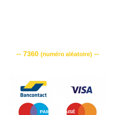
VOTRE CODE DE REMISE -10%
-- 7360
--
(
numéro aléatoire
)
PAIEMENT AISÉ