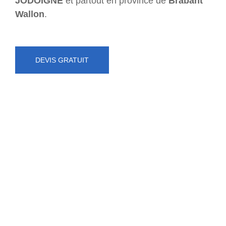
JODOIGNE
et partout en province de
Brabant
Wallon
.
DEVIS GRATUIT
NUMÉRO D'URGENCE
0472 71 86 34