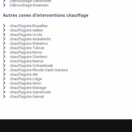
Débouchage Ganshoren
Débouchage Kraainem
Autres zones d'interventions chauffage
chauffagiste Bruxelles
chauffagiste Ixelles
chauffagiste Uccle
chauffagiste Anderlecht
chauffagiste Waterloo
chauffagiste Tubize
chauffagiste Mons
chauffagiste Charleroi
chauffagiste Namur
chauffagiste Schaerbeek
chauffagiste Rhode-Saint-Genèse
chauffagiste Ath
chauffagiste Liège
chauffagiste Arlon
chauffagiste Manage
chauffagiste Ganshoren
chauffagiste Genval