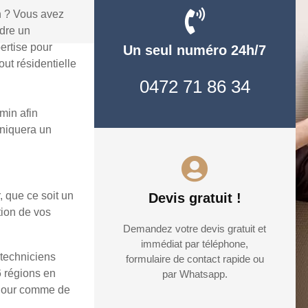
n ? Vous avez
udre un
ertise pour
Un seul numéro 24h/7
ut résidentielle
0472 71 86 34
min afin
uniquera un
, que ce soit un
Devis gratuit !
tion de vos
Demandez votre devis gratuit et
immédiat par téléphone,
 techniciens
formulaire de contact rapide ou
6 régions en
par Whatsapp.
e jour comme de