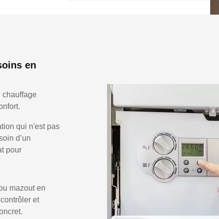
soins en
n chauffage
nfort.
ion qui n'est pas
soin d’un
at pour
 ou mazout en
 contrôler et
oncret.