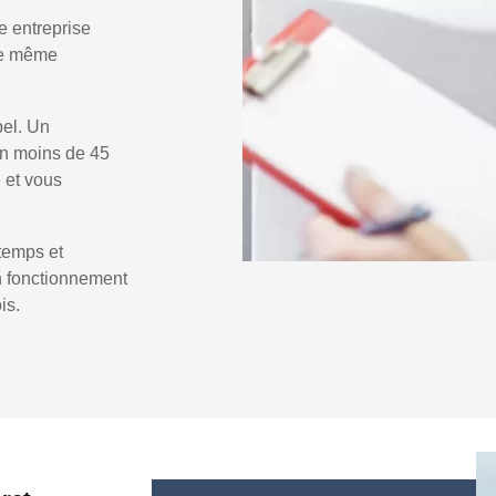
e entreprise
 le même
pel. Un
n moins de 45
e et vous
temps et
un fonctionnement
is.