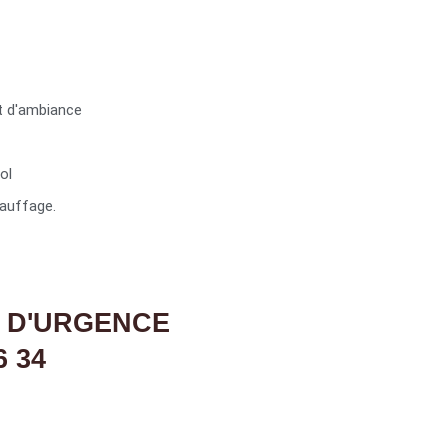
t d'ambiance
ol
auffage.
 D'URGENCE
6 34