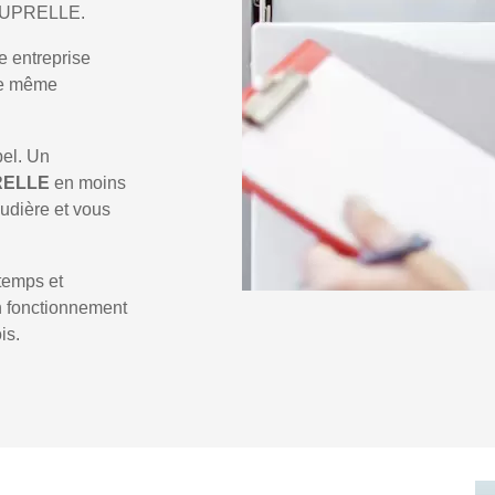
e JUPRELLE.
e entreprise
 le même
pel. Un
RELLE
en moins
audière et vous
temps et
un fonctionnement
is.