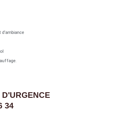
t d'ambiance
ol
auffage.
 D'URGENCE
6 34