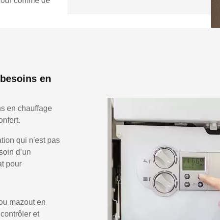
e jour comme de
besoins en
s en chauffage
nfort.
ion qui n'est pas
soin d’un
at pour
 ou mazout en
 contrôler et