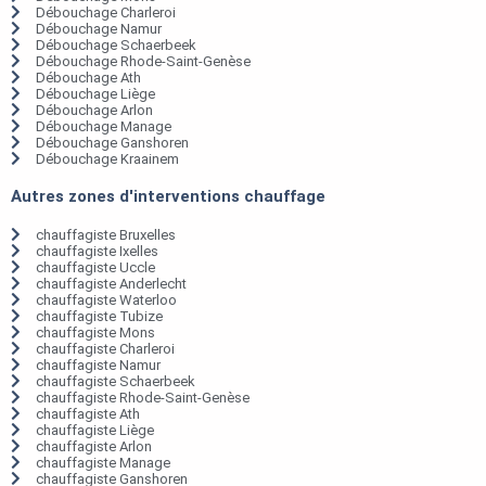
Débouchage Charleroi
Débouchage Namur
Débouchage Schaerbeek
Débouchage Rhode-Saint-Genèse
Débouchage Ath
Débouchage Liège
Débouchage Arlon
Débouchage Manage
Débouchage Ganshoren
Débouchage Kraainem
Autres zones d'interventions chauffage
chauffagiste Bruxelles
chauffagiste Ixelles
chauffagiste Uccle
chauffagiste Anderlecht
chauffagiste Waterloo
chauffagiste Tubize
chauffagiste Mons
chauffagiste Charleroi
chauffagiste Namur
chauffagiste Schaerbeek
chauffagiste Rhode-Saint-Genèse
chauffagiste Ath
chauffagiste Liège
chauffagiste Arlon
chauffagiste Manage
chauffagiste Ganshoren