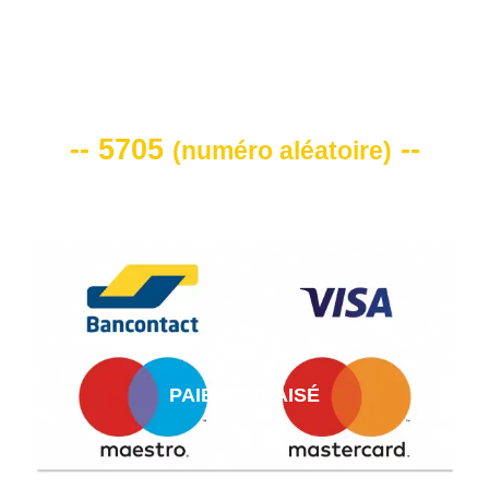
VOTRE CODE DE REMISE -10%
-- 5705
--
(
numéro aléatoire
)
PAIEMENT AISÉ