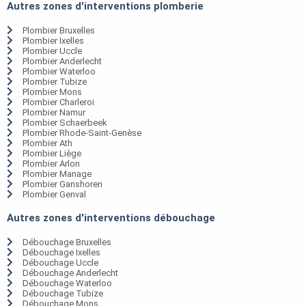
Autres zones d'interventions plomberie
Plombier Bruxelles
Plombier Ixelles
Plombier Uccle
Plombier Anderlecht
Plombier Waterloo
Plombier Tubize
Plombier Mons
Plombier Charleroi
Plombier Namur
Plombier Schaerbeek
Plombier Rhode-Saint-Genèse
Plombier Ath
Plombier Liège
Plombier Arlon
Plombier Manage
Plombier Ganshoren
Plombier Genval
Autres zones d'interventions débouchage
Débouchage Bruxelles
Débouchage Ixelles
Débouchage Uccle
Débouchage Anderlecht
Débouchage Waterloo
Débouchage Tubize
Débouchage Mons