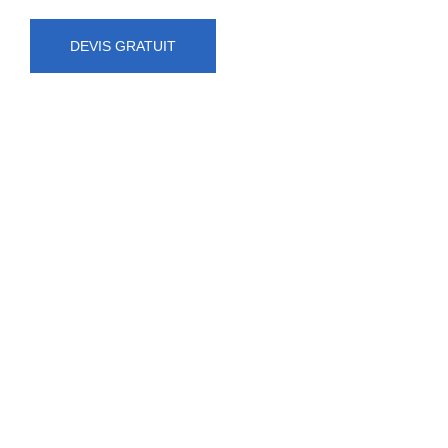
DEVIS GRATUIT
NUMÉRO D'URGENCE
0472 71 86 34