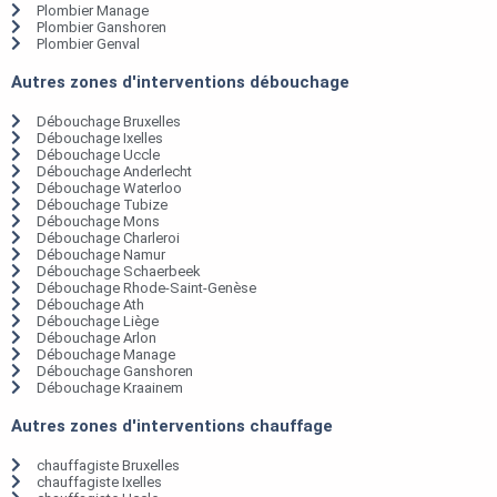
Plombier Manage
Plombier Ganshoren
Plombier Genval
Autres zones d'interventions débouchage
Débouchage Bruxelles
Débouchage Ixelles
Débouchage Uccle
Débouchage Anderlecht
Débouchage Waterloo
Débouchage Tubize
Débouchage Mons
Débouchage Charleroi
Débouchage Namur
Débouchage Schaerbeek
Débouchage Rhode-Saint-Genèse
Débouchage Ath
Débouchage Liège
Débouchage Arlon
Débouchage Manage
Débouchage Ganshoren
Débouchage Kraainem
Autres zones d'interventions chauffage
chauffagiste Bruxelles
chauffagiste Ixelles