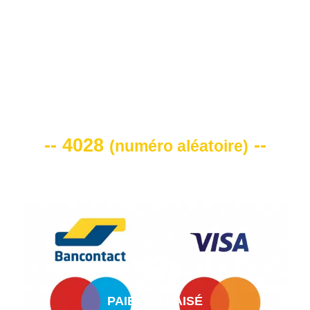
VOTRE CODE DE REMISE -10%
-- 4028
--
(
numéro aléatoire
)
PAIEMENT AISÉ