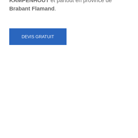
KAMPENHOUT
et partout en province de
Brabant Flamand
.
DEVIS GRATUIT
NUMÉRO D'URGENCE
0472 71 86 34