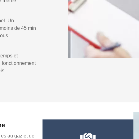
 le même
pel. Un
 moins de 45 min
vous
temps et
un fonctionnement
is.
ne
es au gaz et de