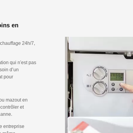
oins en
 chauffage 24h/7,
ion qui n'est pas
soin d’un
at pour
 ou mazout en
 contrôler et
Kanne.
e entreprise