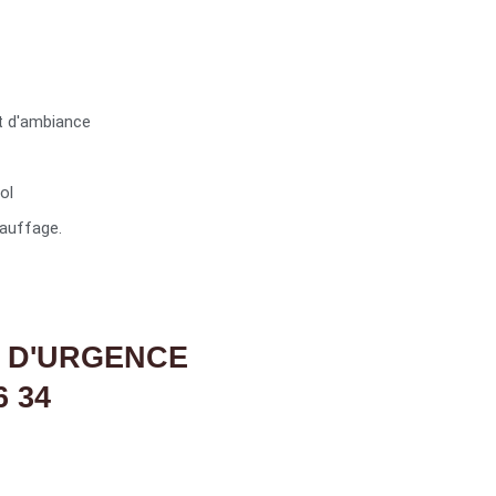
t d'ambiance
ol
auffage.
 D'URGENCE
6 34