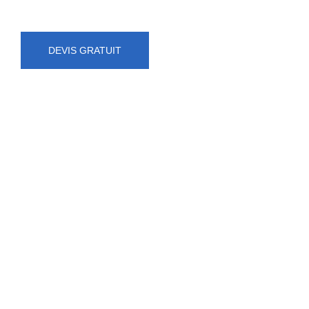
DEVIS GRATUIT
NUMÉRO D'URGENCE
0472 71 86 34