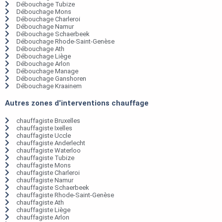
Débouchage Tubize
Débouchage Mons
Débouchage Charleroi
Débouchage Namur
Débouchage Schaerbeek
Débouchage Rhode-Saint-Genèse
Débouchage Ath
Débouchage Liège
Débouchage Arlon
Débouchage Manage
Débouchage Ganshoren
Débouchage Kraainem
Autres zones d'interventions chauffage
chauffagiste Bruxelles
chauffagiste Ixelles
chauffagiste Uccle
chauffagiste Anderlecht
chauffagiste Waterloo
chauffagiste Tubize
chauffagiste Mons
chauffagiste Charleroi
chauffagiste Namur
chauffagiste Schaerbeek
chauffagiste Rhode-Saint-Genèse
chauffagiste Ath
chauffagiste Liège
chauffagiste Arlon