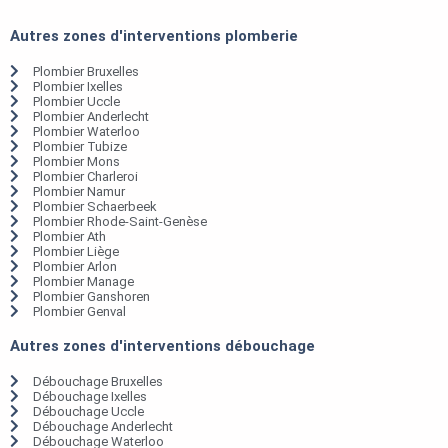
Autres zones d'interventions plomberie
Plombier Bruxelles
Plombier Ixelles
Plombier Uccle
Plombier Anderlecht
Plombier Waterloo
Plombier Tubize
Plombier Mons
Plombier Charleroi
Plombier Namur
Plombier Schaerbeek
Plombier Rhode-Saint-Genèse
Plombier Ath
Plombier Liège
Plombier Arlon
Plombier Manage
Plombier Ganshoren
Plombier Genval
Autres zones d'interventions débouchage
Débouchage Bruxelles
Débouchage Ixelles
Débouchage Uccle
Débouchage Anderlecht
Débouchage Waterloo