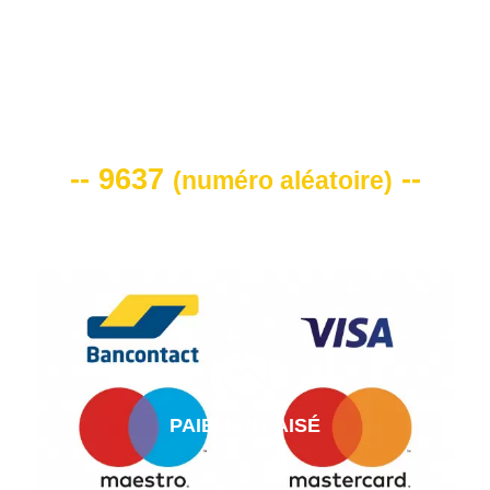
VOTRE CODE DE REMISE -10%
-- 9637
--
(
numéro aléatoire
)
PAIEMENT AISÉ