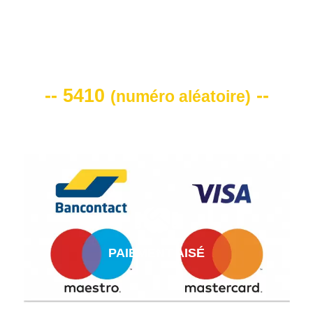
VOTRE CODE DE REMISE -10%
-- 5410
--
(
numéro aléatoire
)
PAIEMENT AISÉ