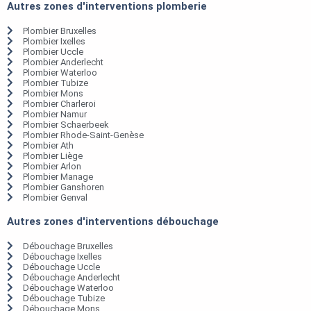
Autres zones d'interventions plomberie
Plombier Bruxelles
Plombier Ixelles
Plombier Uccle
Plombier Anderlecht
Plombier Waterloo
Plombier Tubize
Plombier Mons
Plombier Charleroi
Plombier Namur
Plombier Schaerbeek
Plombier Rhode-Saint-Genèse
Plombier Ath
Plombier Liège
Plombier Arlon
Plombier Manage
Plombier Ganshoren
Plombier Genval
Autres zones d'interventions débouchage
Débouchage Bruxelles
Débouchage Ixelles
Débouchage Uccle
Débouchage Anderlecht
Débouchage Waterloo
Débouchage Tubize
Débouchage Mons