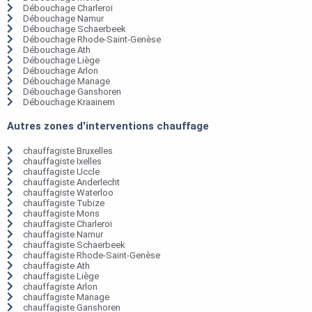
Débouchage Charleroi
Débouchage Namur
Débouchage Schaerbeek
Débouchage Rhode-Saint-Genèse
Débouchage Ath
Débouchage Liège
Débouchage Arlon
Débouchage Manage
Débouchage Ganshoren
Débouchage Kraainem
Autres zones d'interventions chauffage
chauffagiste Bruxelles
chauffagiste Ixelles
chauffagiste Uccle
chauffagiste Anderlecht
chauffagiste Waterloo
chauffagiste Tubize
chauffagiste Mons
chauffagiste Charleroi
chauffagiste Namur
chauffagiste Schaerbeek
chauffagiste Rhode-Saint-Genèse
chauffagiste Ath
chauffagiste Liège
chauffagiste Arlon
chauffagiste Manage
chauffagiste Ganshoren