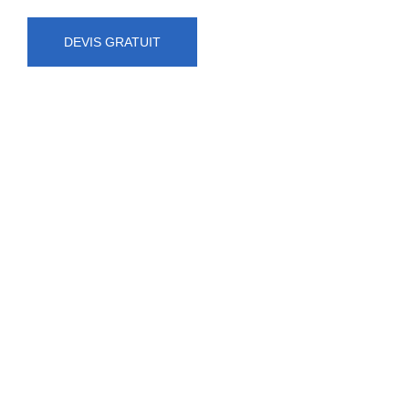
DEVIS GRATUIT
NUMÉRO D'URGENCE
0472 71 86 34