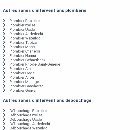
Autres zones d'interventions plomberie
Plombier Bruxelles
Plombier Ixelles
Plombier Uccle
Plombier Anderlecht
Plombier Waterloo
Plombier Tubize
Plombier Mons
Plombier Charleroi
Plombier Namur
Plombier Schaerbeek
Plombier Rhode-Saint-Genèse
Plombier Ath
Plombier Liège
Plombier Arlon
Plombier Manage
Plombier Ganshoren
Plombier Genval
Autres zones d'interventions débouchage
Débouchage Bruxelles
Débouchage Ixelles
Débouchage Uccle
Débouchage Anderlecht
Débouchage Waterloo