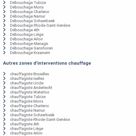
Débouchage Tubize
Débouchage Mons
Débouchage Charleroi
Débouchage Namur
Débouchage Schaerbeek
Débouchage Rhode-Saint-Genèse
Débouchage Ath
Débouchage Liège
Débouchage Arlon
Débouchage Manage
Débouchage Ganshoren
Débouchage Kraainem
Autres zones d'interventions chauffage
chauffagiste Bruxelles
chauffagiste Ixelles
chauffagiste Uccle
chauffagiste Anderlecht
chauffagiste Waterloo
chauffagiste Tubize
chauffagiste Mons
chauffagiste Charleroi
chauffagiste Namur
chauffagiste Schaerbeek
chauffagiste Rhode-Saint-Genèse
chauffagiste Ath
chauffagiste Liège
chauffagiste Arlon