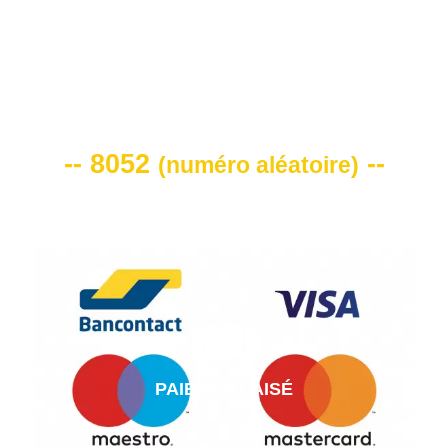
VOTRE CODE DE REMISE -10%
-- 8052
--
(
numéro aléatoire
)
PAIEMENT AISÉ