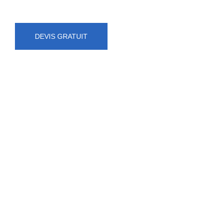
DEVIS GRATUIT
NUMÉRO D'URGENCE
0472 71 86 34