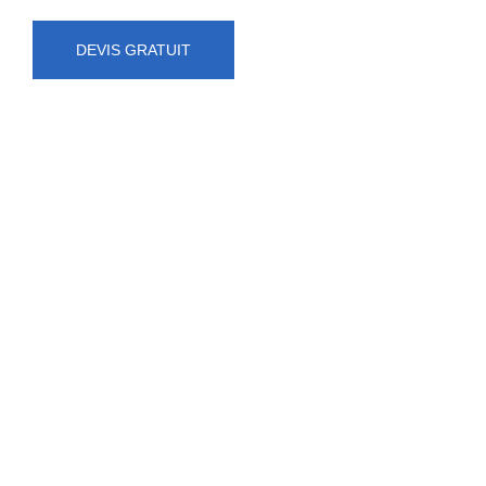
DEVIS GRATUIT
NUMÉRO D'URGENCE
0472 71 86 34