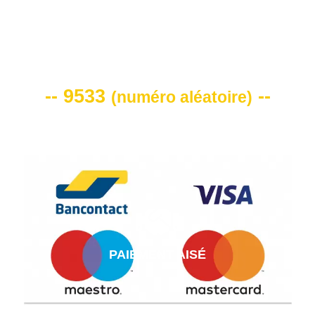
VOTRE CODE DE REMISE -10%
-- 9533
--
(
numéro aléatoire
)
PAIEMENT AISÉ