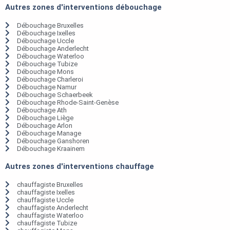
Autres zones d'interventions débouchage
Débouchage Bruxelles
Débouchage Ixelles
Débouchage Uccle
Débouchage Anderlecht
Débouchage Waterloo
Débouchage Tubize
Débouchage Mons
Débouchage Charleroi
Débouchage Namur
Débouchage Schaerbeek
Débouchage Rhode-Saint-Genèse
Débouchage Ath
Débouchage Liège
Débouchage Arlon
Débouchage Manage
Débouchage Ganshoren
Débouchage Kraainem
Autres zones d'interventions chauffage
chauffagiste Bruxelles
chauffagiste Ixelles
chauffagiste Uccle
chauffagiste Anderlecht
chauffagiste Waterloo
chauffagiste Tubize