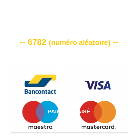
VOTRE CODE DE REMISE -10%
-- 6782
--
(
numéro aléatoire
)
PAIEMENT AISÉ