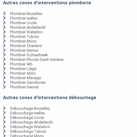
Autres zones d'interventions plomberie
Plombier Bruxelles
Plombier Ixelles
Plombier Uccle
Plombier Anderlecht
Plombier Waterloo
Plombier Tubize
Plombier Mons
Plombier Charleroi
Plombier Namur
Plombier Schaerbeek
Plombier Rhode-Saint-Genèse
Plombier Ath
Plombier Liège
Plombier Arlon
Plombier Manage
Plombier Ganshoren
Plombier Genval
Autres zones d'interventions débouchage
Débouchage Bruxelles
Débouchage Ixelles
Débouchage Uccle
Débouchage Anderlecht
Débouchage Waterloo
Débouchage Tubize
Débouchage Mons