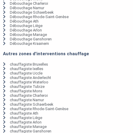
Débouchage Charleroi
Débouchage Namur
Débouchage Schaerbeek
Débouchage Rhode-Saint-Genèse
Débouchage Ath
Débouchage Liège
Débouchage Arlon
Débouchage Manage
Débouchage Ganshoren
Débouchage Kraainem
Autres zones d'interventions chauffage
chauffagiste Bruxelles
chauffagiste Ixelles
chauffagiste Uccle
chauffagiste Anderlecht
chauffagiste Waterloo
chauffagiste Tubize
chauffagiste Mons
chauffagiste Charleroi
chauffagiste Namur
chauffagiste Schaerbeek
chauffagiste Rhode-Saint-Genèse
chauffagiste Ath
chauffagiste Liège
chauffagiste Arlon
chauffagiste Manage
chauffagiste Ganshoren