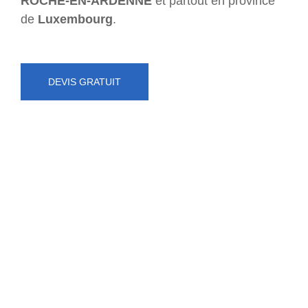
ROCHE-EN-ARDENNE
et partout en province
de
Luxembourg
.
DEVIS GRATUIT
NUMÉRO D'URGENCE
0472 71 86 34