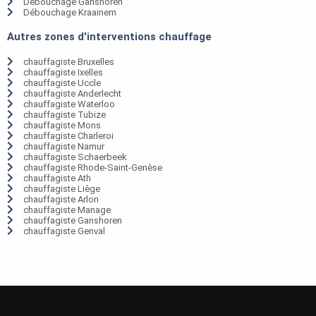
Débouchage Ganshoren
Débouchage Kraainem
Autres zones d'interventions chauffage
chauffagiste Bruxelles
chauffagiste Ixelles
chauffagiste Uccle
chauffagiste Anderlecht
chauffagiste Waterloo
chauffagiste Tubize
chauffagiste Mons
chauffagiste Charleroi
chauffagiste Namur
chauffagiste Schaerbeek
chauffagiste Rhode-Saint-Genèse
chauffagiste Ath
chauffagiste Liège
chauffagiste Arlon
chauffagiste Manage
chauffagiste Ganshoren
chauffagiste Genval