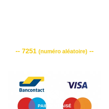
VOTRE CODE DE REMISE -10%
-- 7251
--
(
numéro aléatoire
)
PAIEMENT AISÉ