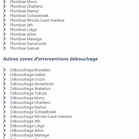
Plombier Mons
Plombier Charleroi
Plombier Namur
Plombier Schaerbeek
Plombier Rhode-Saint-Genèse
Plombier Ath
Plombier Liège
Plombier Arlon
Plombier Manage
Plombier Ganshoren
Plombier Genval
Autres zones d'interventions débouchage
Débouchage Bruxelles
Débouchage Ixelles
Débouchage Uccle
Débouchage Anderlecht
Débouchage Waterloo
Débouchage Tubize
Débouchage Mons
Débouchage Charleroi
Débouchage Namur
Débouchage Schaerbeek
Débouchage Rhode-Saint-Genèse
Débouchage Ath
Débouchage Liège
Débouchage Arlon
Débouchage Manage