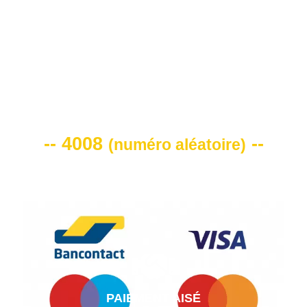
VOTRE CODE DE REMISE -10%
-- 4008
--
(
numéro aléatoire
)
PAIEMENT AISÉ