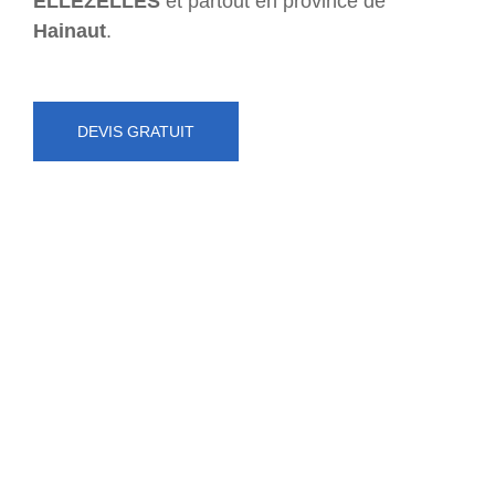
ELLEZELLES
et partout en province de
Hainaut
.
DEVIS GRATUIT
NUMÉRO D'URGENCE
0472 71 86 34