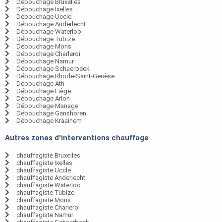
Débouchage Bruxelles
Débouchage Ixelles
Débouchage Uccle
Débouchage Anderlecht
Débouchage Waterloo
Débouchage Tubize
Débouchage Mons
Débouchage Charleroi
Débouchage Namur
Débouchage Schaerbeek
Débouchage Rhode-Saint-Genèse
Débouchage Ath
Débouchage Liège
Débouchage Arlon
Débouchage Manage
Débouchage Ganshoren
Débouchage Kraainem
Autres zones d'interventions chauffage
chauffagiste Bruxelles
chauffagiste Ixelles
chauffagiste Uccle
chauffagiste Anderlecht
chauffagiste Waterloo
chauffagiste Tubize
chauffagiste Mons
chauffagiste Charleroi
chauffagiste Namur