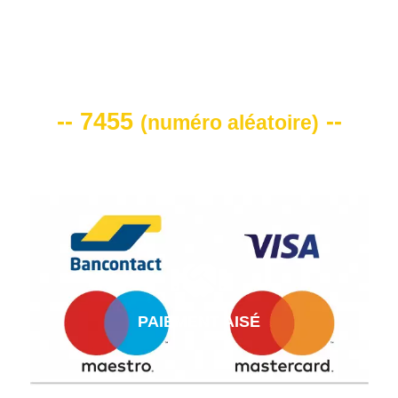
VOTRE CODE DE REMISE -10%
-- 7455
--
(
numéro aléatoire
)
PAIEMENT AISÉ