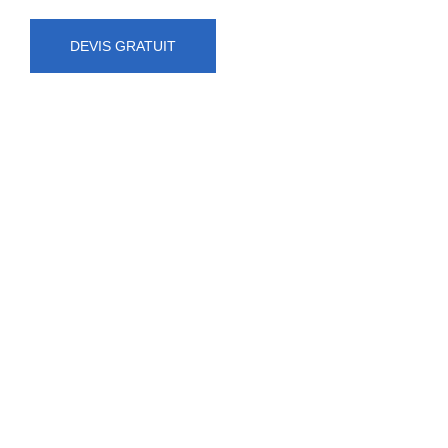
DEVIS GRATUIT
NUMÉRO D'URGENCE
0472 71 86 34