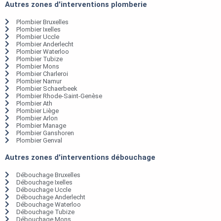
Autres zones d'interventions plomberie
Plombier Bruxelles
Plombier Ixelles
Plombier Uccle
Plombier Anderlecht
Plombier Waterloo
Plombier Tubize
Plombier Mons
Plombier Charleroi
Plombier Namur
Plombier Schaerbeek
Plombier Rhode-Saint-Genèse
Plombier Ath
Plombier Liège
Plombier Arlon
Plombier Manage
Plombier Ganshoren
Plombier Genval
Autres zones d'interventions débouchage
Débouchage Bruxelles
Débouchage Ixelles
Débouchage Uccle
Débouchage Anderlecht
Débouchage Waterloo
Débouchage Tubize
Débouchage Mons