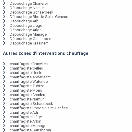
Débouchage Charleroi
Débouchage Namur
Débouchage Schaerbeek
Débouchage Rhode-Saint-Genèse
Débouchage Ath
Débouchage Liège
Débouchage Arlon
Débouchage Manage
Débouchage Ganshoren
Débouchage Kraainem
Autres zones d'interventions chauffage
chauffagiste Bruxelles
chauffagiste Ixelles
chauffagiste Uccle
chauffagiste Anderlecht
chauffagiste Waterloo
chauffagiste Tubize
chauffagiste Mons
chauffagiste Charleroi
chauffagiste Namur
chauffagiste Schaerbeek
chauffagiste Rhode-Saint-Genèse
chauffagiste Ath
chauffagiste Liège
chauffagiste Arlon
chauffagiste Manage
chauffagiste Ganshoren