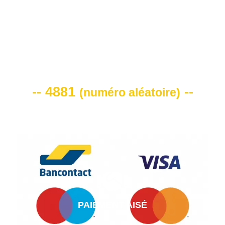
VOTRE CODE DE REMISE -10%
-- 4881
--
(
numéro aléatoire
)
PAIEMENT AISÉ