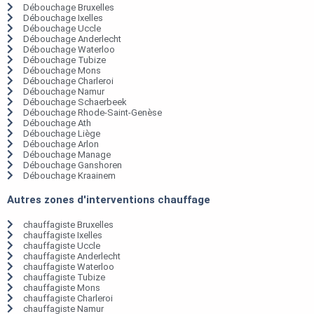
Débouchage Bruxelles
Débouchage Ixelles
Débouchage Uccle
Débouchage Anderlecht
Débouchage Waterloo
Débouchage Tubize
Débouchage Mons
Débouchage Charleroi
Débouchage Namur
Débouchage Schaerbeek
Débouchage Rhode-Saint-Genèse
Débouchage Ath
Débouchage Liège
Débouchage Arlon
Débouchage Manage
Débouchage Ganshoren
Débouchage Kraainem
Autres zones d'interventions chauffage
chauffagiste Bruxelles
chauffagiste Ixelles
chauffagiste Uccle
chauffagiste Anderlecht
chauffagiste Waterloo
chauffagiste Tubize
chauffagiste Mons
chauffagiste Charleroi
chauffagiste Namur