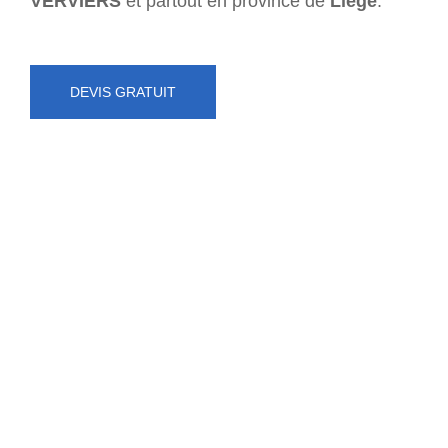
VERVIERS
et partout en province de
Liège
.
DEVIS GRATUIT
NUMÉRO D'URGENCE
0472 71 86 34